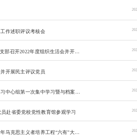
202
202
建工作述职评议考核会
202
2022年度组织生活会并开展民主评议党员
202
会并开展民主评议党员
202
第一次集中学习暨与档案文博院党支部共建活动
202
党员赴省委党校党性教育馆参观学习
202
培养工程“六有”大学生“青马计划”班开班仪式