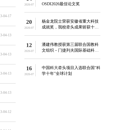
OSDI2026最佳论文奖
2026-07
3-04-17
20
杨金龙院士荣获安徽省重大科技
成就奖，我校牵头成果斩获十四
2026-07
...
3-04-13
12
潘建伟教授获第三届联合国教科
文组织－门捷列夫国际基础科学
2026-07
3-04-13
奖
16
中国科大牵头项目入选联合国“科
3-04-13
学十年”全球计划
2026-07
3-04-13
3-04-12