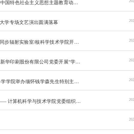
202
国特色社会主义思想主题教育动员大会
202
术大学专场文艺演出圆满落幕
202
验室/核科学技术学院开展清明节专项纪念活动
202
展“学思践悟党的二十大 同心奋进新征程”联合党建活动
202
办缅怀钱学森先生特别主题党日、主题团日活动
202
技术学院党委组织赴贵州爱国主义教育基地交流学习
202