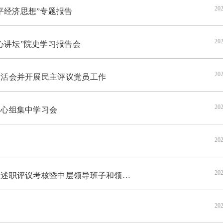
202
平经济思想”专题报告
202
心讲坛”院史学习报告会
202
生活会并开展民主评议党员工作
202
中心组集中学习会
202
202
核暨中层领导班子和领导人员述职评议考核会议
202