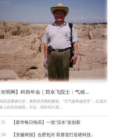
【光明网】科协年会｜郑永飞院士：气候...
端高温屡破纪录，暴雨洪涝频刷极值。“天气越来越反常”，正成为
多人的共同感受。不过，把时间尺度...
.31
【新华每日电讯】一池“活水”促创新
.30
【安徽商报】合肥包河 双赛道打造硬科技...