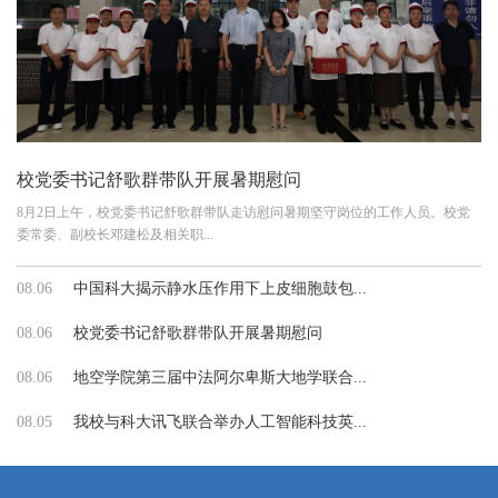
校党委书记舒歌群带队开展暑期慰问
8月2日上午，校党委书记舒歌群带队走访慰问暑期坚守岗位的工作人员。校党
委常委、副校长邓建松及相关职...
08.06
中国科大揭示静水压作用下上皮细胞鼓包...
08.06
校党委书记舒歌群带队开展暑期慰问
08.06
地空学院第三届中法阿尔卑斯大地学联合...
08.05
我校与科大讯飞联合举办人工智能科技英...