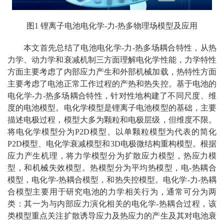
图1 锂离子电池电化学-力-热多物理场模型及应用
本文首先总结了电池电化学-力-热多场耦合特性，从热
力学、动力学和衰减机制三方面理解电化学性能，力学特性
方面主要考虑了内部应力产生和外部机械加载，热特性方面
主要考虑了电池正常工作过程的产热和热失控。基于电池的
电化学-力-热多场耦合特性，针对性地构建了不同尺度、维
度的电池模型。电化学模型是锂离子电池模型的基础，主要
描述电极过程，模型大多为颗粒和电极层级，但维度不限。
将电化学模型分为P2D模型、以单颗粒模型为代表的简化
P2D模型、电化学衰减模型和3D电极微结构重构模型。根据
应力产生机理，将力学模型分为扩散应力模型，热应力模
型，和机械失效模型。热模型分为平均热模型，电-热耦合
模型，电化学-热耦合模型，和热失控模型。电化学-力-热耦
合模型主要用于研究电池的力学相关行为，通常可分为两
类：其一为与内部应力演化相关的电化学-热耦合过程，该
类模型重点关注扩散诱导应力及热应力的产生及其对电池衰