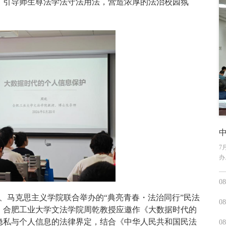
，引导师生尊法学法守法用法，营造浓厚的法治校园氛
中
7
办
08
院、马克思主义学院联合举办的“典亮青春・法治同行”民法
08
。合肥工业大学文法学院周乾教授应邀作《大数据时代的
隐私与个人信息的法律界定，结合《中华人民共和国民法
08