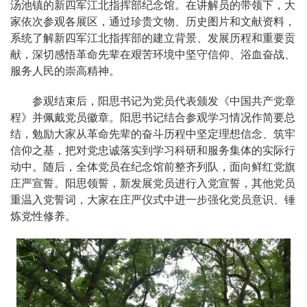
汤池镇的新四军江北指挥部纪念馆。在讲解员的带领下，大
家依次参观各展区，通过珍贵文物、历史图片和文献资料，
系统了解新四军江北指挥部的建立背景、发展历程和重要贡
献，深切感悟革命先辈在艰苦环境中坚守信仰、浴血奋战、
服务人民的崇高精神。
参观结束后，阳思书记为党员代表颁发《中国共产党章
程》并佩戴党员徽章。阳思书记结合参观学习情况作简要总
结，勉励大家从革命先辈的奋斗历程中坚定理想信念、筑牢
信仰之基，把对党忠诚落实到学习科研和服务集体的实际行
动中。随后，全体党员在纪念馆前整齐列队，面向鲜红党旗
庄严宣誓。阳思领誓，新发展党员进行入党宣誓，其他党员
重温入党誓词，大家在庄严仪式中进一步强化党员意识、锤
炼党性修养。