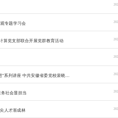
202
202
观专题学习会
202
联计算党支部联合开展党群教育活动
202
会
202
座 中共安徽省委党校裴晓鹏教授作专题报告
202
服务社会显担当
202
拔尖人才渐成林