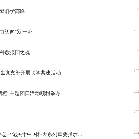
202
勇攀科学高峰
202
力迈向“双一流”
202
铸科教报国之魂
202
生党支部开展联学共建活动
202
新程”主题团日活动顺利举办
202
会
202
关于中国科大系列重要指示精神专题研讨会