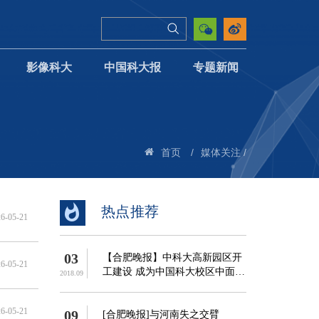
影像科大
中国科大报
专题新闻
/
/
首页
媒体关注
热点推荐
6-05-21
03
【合肥晚报】中科大高新园区开
6-05-21
工建设 成为中国科大校区中面积
2018.09
最大的校区
6-05-21
09
[合肥晚报]与河南失之交臂