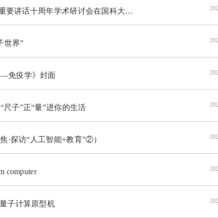
202
重要讲话十周年学术研讨会在国科大举办
202
子世界”
202
—免疫学》封面
202
尺子”正“量”进你的生活
202
焦·探访“人工智能+教育”②）
202
m computer
202
”量子计算原型机