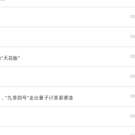
202
202
202
“天花板”
202
路
202
，“九章四号”走出量子计算新赛道
202