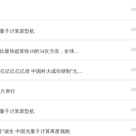
202
202
”量子计算原型机
202
最快超算快10的54次方倍，全球最强
202
 中国科大成功研制“九章四号”量子计算原型机
202
周六举行
202
”量子计算原型机
202
四号”诞生 中国光量子计算再度领跑