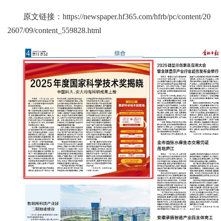
原文链接：
https://newspaper.hf365.com/hfrb/pc/content/20
2607/09/content_559828.html