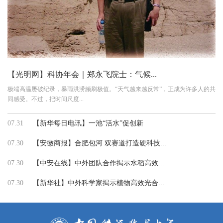
【光明网】科协年会｜郑永飞院士：气候...
极端高温屡破纪录，暴雨洪涝频刷极值。“天气越来越反常”，正成为许多人的共
同感受。不过，把时间尺度...
07.31
【新华每日电讯】一池“活水”促创新
07.30
【安徽商报】合肥包河 双赛道打造硬科技...
07.30
【中安在线】中外团队合作揭示水稻高效...
07.30
【新华社】中外科学家揭示植物高效光合...