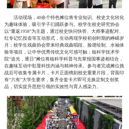
活动现场，40余个特色摊位将专业知识、校史文化转化
为趣味体验，吸引学子们踊跃参与。校学生校史研究协会
以“重返1958”为主题，通过校史快问快答、大师事迹配对、
红专记忆投壶等互动形式，生动再现学校初创时期的峥嵘岁
月；校学生戏曲协会带来经典戏曲唱段、脸谱绘制、水袖体
验等项目，让中华优秀传统文化可感可触；核科学技术学
院“追光，逐日”摊位将核科学科普与先辈报国事迹相结合，
在趣味互动中彰显科技内涵与精神传承。参与者完成摊位挑
战后可收集专属卡片，卡片正面镌刻校史重要片段，背面印
有“六有”大学生要求，集齐全套卡片即可兑换定制文创奖
品，切实提升思想引领的实效性与育人感染力。