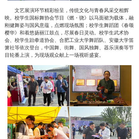
文艺展演环节精彩纷呈，传统文化与青春风采交相辉
映。校学生国标舞协会节目《燃・骁》以马面裙为载体，融
刚健舞姿与国风意蕴，点燃现场氛围；校学生舞蹈团《春颂
樱华》和着悠扬丽江鼓点，尽展春日灵动。校学生武术协
会、校学生跆拳道协会、合肥工业大学舞蹈队、安徽大学笛
箫社等依次登台，中国舞、街舞、国风独舞、器乐演奏等节
目轮番上演，为现场观众献上一场视听盛宴。