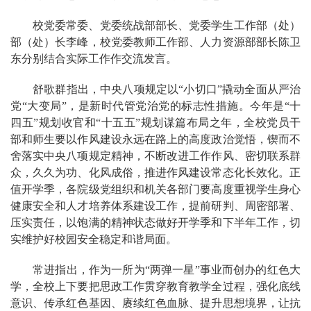
校党委常委、党委统战部部长、党委学生工作部（处）
部（处）长李峰，校党委教师工作部、人力资源部部长陈卫
东分别结合实际工作作交流发言。
舒歌群指出，中央八项规定以“小切口”撬动全面从严治
党“大变局”，是新时代管党治党的标志性措施。今年是“十
四五”规划收官和“十五五”规划谋篇布局之年，全校党员干
部和师生要以作风建设永远在路上的高度政治觉悟，锲而不
舍落实中央八项规定精神，不断
改进工作作风、密切联系群
众，久久为功、化风成俗，推进作风建设常态化长效化。正
值开学季，各院级党组织和机关各部门要高度重视学生身心
健康安全和人才培养体系建设工作，提前研判、周密部署、
压实责任，以饱满的精神状态做好开学季和下半年工作，切
实维护好校园安全稳定和谐局面。
常进指出，作为一所为“两弹一星”事业而创办的红色大
学，全校上下要把思政工作贯穿教育教学全过程，强化底线
意识、传承红色基因、赓续红色血脉、提升思想境界，让抗