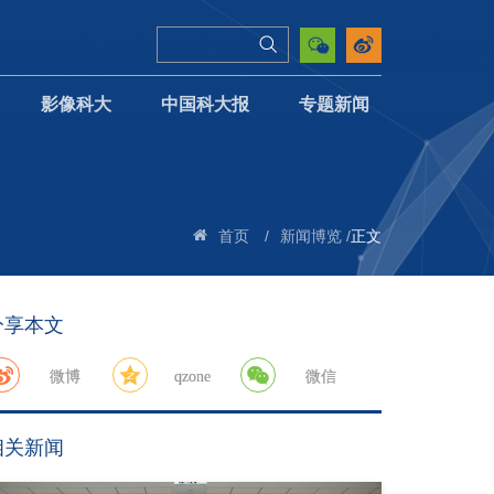
影像科大
中国科大报
专题新闻
/
/
正文
首页
新闻博览
分享本文
微博
qzone
微信
相关新闻