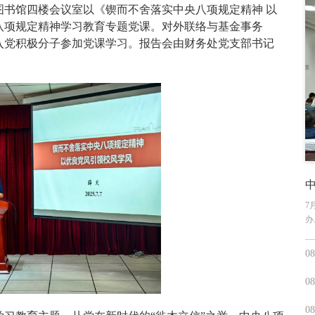
图书馆四楼会议室以《锲而不舍落实中央八项规定精神 以
八项规定精神学习教育专题党课。对外联络与基金事务
入党积极分子参加党课学习。报告会由财务处党支部书记
中
7
办
08
08
08