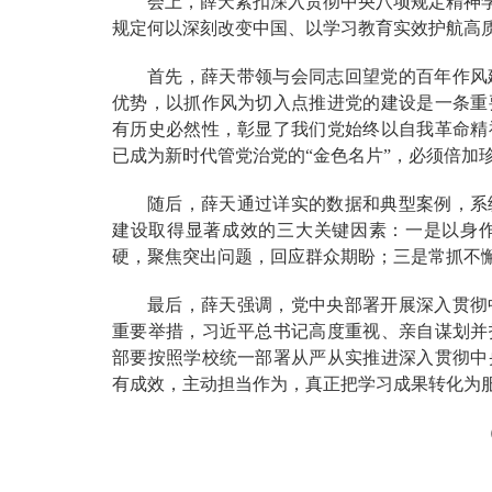
会上，薛天紧扣深入贯彻中央八项规定精神学
规定何以深刻改变中国、以学习教育实效护航高
首先，薛天带领与会同志回望党的百年作风
优势，以抓作风为切入点推进党的建设是一条重
有历史必然性，彰显了我们党始终以自我革命精
已成为新时代管党治党的“金色名片”，必须倍加
随后，薛天通过详实的数据和典型案例，系
建设取得显著成效的三大关键因素：一是以身
硬，聚焦突出问题，回应群众期盼；三是常抓不
最后，薛天强调，党中央部署开展深入贯彻
重要举措，习近平总书记高度重视、亲自谋划并
部要按照学校统一部署从严从实推进深入贯彻中
有成效，主动担当作为，真正把学习成果转化为