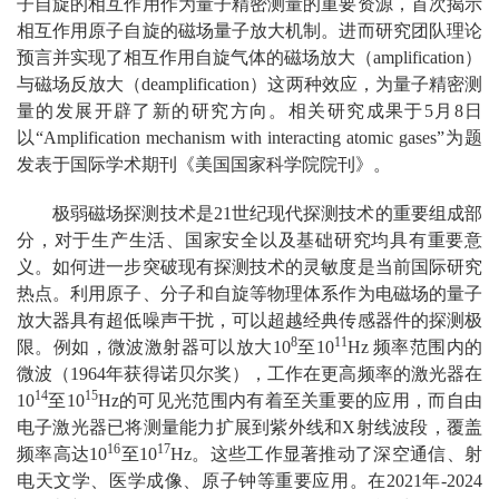
子自旋的相互作用作为量子精密测量的重要资源，首次揭示
相互作用原子自旋的磁场量子放大机制。进而研究团队理论
预言并实现了相互作用自旋气体的磁场放大（amplification）
与磁场反放大（deamplification）这两种效应，为量子精密测
量的发展开辟了新的研究方向。相关研究成果于5月8日
以“Amplification mechanism with interacting atomic gases”为题
发表于国际学术期刊《美国国家科学院院刊》。
极弱磁场探测技术是21世纪现代探测技术的重要组成部
分，对于生产生活、国家安全以及基础研究均具有重要意
义。如何进一步突破现有探测技术的灵敏度是当前国际研究
热点。利用原子、分子和自旋等物理体系作为电磁场的量子
放大器具有超低噪声干扰，可以超越经典传感器件的探测极
8
11
限。例如，微波激射器可以放大10
至10
Hz 频率范围内的
微波（1964年获得诺贝尔奖），工作在更高频率的激光器在
14
15
10
至10
Hz的可见光范围内有着至关重要的应用，而自由
电子激光器已将测量能力扩展到紫外线和X射线波段，覆盖
16
17
频率高达10
至10
Hz。这些工作显著推动了深空通信、射
电天文学、医学成像、原子钟等重要应用。在2021年-2024