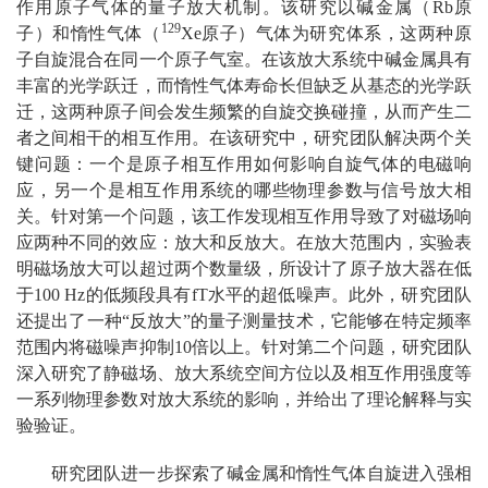
作用原子气体的量子放大机制。该研究以碱金属（Rb原
129
子）和惰性气体（
Xe原子）气体为研究体系，这两种原
子自旋混合在同一个原子气室。在该放大系统中碱金属具有
丰富的光学跃迁，而惰性气体寿命长但缺乏从基态的光学跃
迁，这两种原子间会发生频繁的自旋交换碰撞，从而产生二
者之间相干的相互作用。在该研究中，研究团队解决两个关
键问题：一个是原子相互作用如何影响自旋气体的电磁响
应，另一个是相互作用系统的哪些物理参数与信号放大相
关。针对第一个问题，该工作发现相互作用导致了对磁场响
应两种不同的效应：放大和反放大。在放大范围内，实验表
明磁场放大可以超过两个数量级，所设计了原子放大器在低
于100 Hz的低频段具有fT水平的超低噪声。此外，研究团队
还提出了一种“反放大”的量子测量技术，它能够在特定频率
范围内将磁噪声抑制10倍以上。针对第二个问题，研究团队
深入研究了静磁场、放大系统空间方位以及相互作用强度等
一系列物理参数对放大系统的影响，并给出了理论解释与实
验验证。
研究团队进一步探索了碱金属和惰性气体自旋进入强相