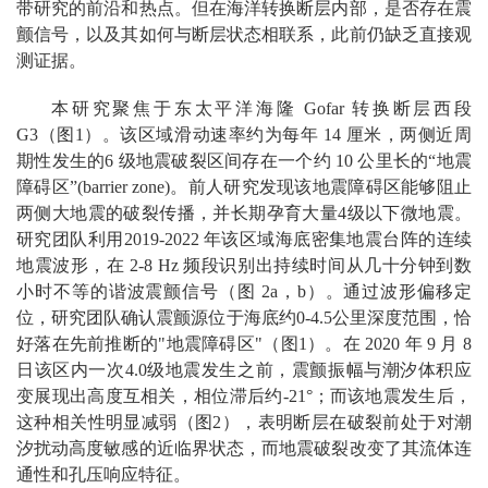
带研究的前沿和热点。但在海洋转换断层内部，是否存在震
颤信号，以及其如何与断层状态相联系，此前仍缺乏直接观
测证据。
本研究聚焦于东太平洋海隆 Gofar 转换断层西段
G3（图1）。该区域滑动速率约为每年 14 厘米，两侧近周
期性发生的6 级地震破裂区间存在一个约 10 公里长的“地震
障碍区”(barrier zone)。前人研究发现该地震障碍区能够阻止
两侧大地震的破裂传播，并长期孕育大量4级以下微地震。
研究团队利用2019-2022 年该区域海底密集地震台阵的连续
地震波形，在 2-8 Hz 频段识别出持续时间从几十分钟到数
小时不等的谐波震颤信号（图 2a，b）。通过波形偏移定
位，研究团队确认震颤源位于海底约0-4.5公里深度范围，恰
好落在先前推断的"地震障碍区"（图1）。在 2020 年 9 月 8
日该区内一次4.0级地震发生之前，震颤振幅与潮汐体积应
变展现出高度互相关，相位滞后约-21°；而该地震发生后，
这种相关性明显减弱（图2），表明断层在破裂前处于对潮
汐扰动高度敏感的近临界状态，而地震破裂改变了其流体连
通性和孔压响应特征。