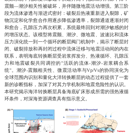
震颤—潮汐相关性被破坏，并伴随微地震活动增强。第三阶
段为流体渗透与渐进式密封：破裂后热液重新进入裂隙，矿
物沉淀和化学愈合作用逐步降低渗透率，裂隙通道逐渐封闭
和愈合，孔隙压力再次积累，系统最终回到对潮汐敏感的封
闭增压状态。该模型将震颤、潮汐、微地震、波速比和流体
压力演化统一到一个循环的断层阀门机制中，揭示了断层封
闭、破裂排放和再封闭过程中流体迁移与地震活动间的内在
联系，表明海底转换断层受岩浆挥发分、热液循环、孔隙压
力和地震破裂共同调控的"活跃的流体-潮汐-岩浆耦合系
统"。潮汐-震颤相关性、微震活动率与Vp/Vs的协同演化为
全球范围内识别和量化大洋转换断层的动态过程提供了一套
新的诊断指标，加深了对其力学机制和地震危险性的认识。
本研究揭示海洋转换断层具备海底矿床形成所需的强热液循
环条件，对深海资源调查具有指示意义。