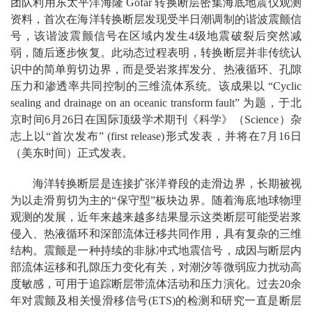
团队利用东太平洋海隆 Gofar 转换断层密集海底地震仪观测
资料，首次在海洋转换断层发现受半日潮调制的谐波震颤信
号，该谐波震颤信号在区域内发生4级地震破裂后突然减
弱，随后逐步恢复。此动态过程表明，转换断层并非传统认
识中的简单剪切边界，而是受岩浆挥发分、热液循环、孔隙
压力和渗透率共同控制的三维流体系统。该成果以 “Cyclic
sealing and drainage on an oceanic transform fault” 为题，于北
京时间6月26日在国际顶级学术期刊《科学》（Science）杂
志上以“首次发布” (first release)形式发表，并将在7月16日
（美东时间）正式发表。
海洋转换断层是连接扩张洋脊段的走滑边界，长期被视
为以走滑剪切为主的“保守型”板块边界。随着海底地球物理
观测的发展，近年来越来越多结果显示这类断层可能受岩浆
侵入、热液循环和深部流体迁移共同作用，具有复杂的三维
结构。震颤是一种持续的非脉冲式地震信号，成因与断层内
部流体运移和孔隙压力变化有关，对潮汐等微弱应力扰动高
度敏感，可用于追踪断层带流体活动和压力演化。过去20余
年对震颤及相关慢滑移信号(ETS)的检测和研究一直是断层