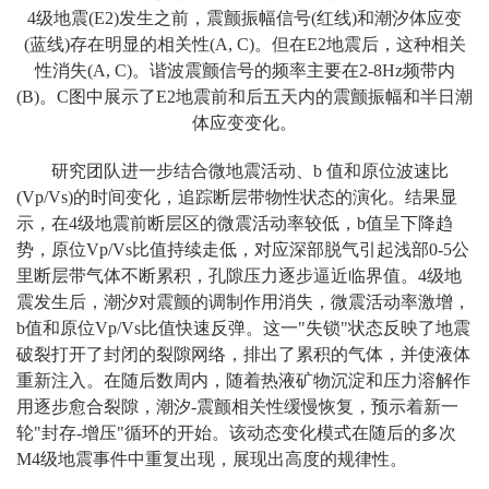
4级地震(E2)发生之前，震颤振幅信号(红线)和潮汐体应变
(蓝线)存在明显的相关性(A, C)。但在E2地震后，这种相关
性消失(A, C)。谐波震颤信号的频率主要在2-8Hz频带内
(B)。C图中展示了E2地震前和后五天内的震颤振幅和半日潮
体应变变化。
研究团队进一步结合微地震活动、b 值和原位波速比
(Vp/Vs)的时间变化，追踪断层带物性状态的演化。结果显
示，在4级地震前断层区的微震活动率较低，b值呈下降趋
势，原位Vp/Vs比值持续走低，对应深部脱气引起浅部0-5公
里断层带气体不断累积，孔隙压力逐步逼近临界值。4级地
震发生后，潮汐对震颤的调制作用消失，微震活动率激增，
b值和原位Vp/Vs比值快速反弹。这一"失锁"状态反映了地震
破裂打开了封闭的裂隙网络，排出了累积的气体，并使液体
重新注入。在随后数周内，随着热液矿物沉淀和压力溶解作
用逐步愈合裂隙，潮汐-震颤相关性缓慢恢复，预示着新一
轮"封存-增压"循环的开始。该动态变化模式在随后的多次
M4级地震事件中重复出现，展现出高度的规律性。