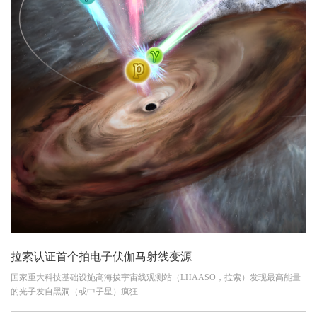
拉索认证首个拍电子伏伽马射线变源
国家重大科技基础设施高海拔宇宙线观测站（LHAASO，拉索）发现最高能量
的光子发自黑洞（或中子星）疯狂...