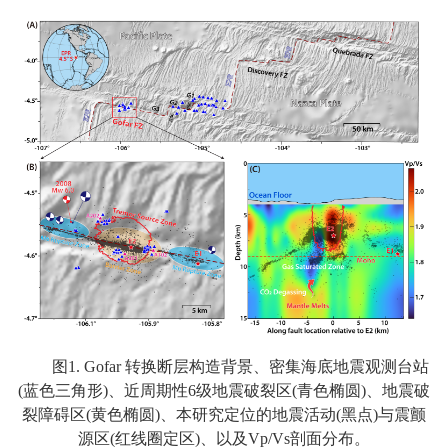
图1. Gofar 转换断层构造背景、密集海底地震观测台站
(蓝色三角形)、近周期性6级地震破裂区(青色椭圆)、地震破
裂障碍区(黄色椭圆)、本研究定位的地震活动(黑点)与震颤
源区(红线圈定区)、以及Vp/Vs剖面分布。