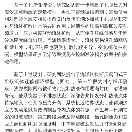
基于多孔弹性理论，研究团队进一步构建了孔隙压力对
潮汐加载响应的定量模型，再现了震颤振幅调制，震颤信号
相对潮汐体应变相位提前(21°)反映了潮汐加载下孔隙体积变
化与流体扩散排水的共同作用，周期性的压缩和膨胀改变孔
隙压力，压力梯度驱动流体扩散，从而使孔压峰值略早于潮
汐体应变峰值出现。当渗透率增大时，流体更易沿孔隙网络
扩散排水，孔压响应也更受扩散过程主导，变化幅值被削
弱。模型结果证实了渗透率演化在控制潮汐耦合效率中的关
键作用。
基于上述观测，研究团队提出了海洋转换断层阀门式三
阶段流体迁移循环模型（图3）。第一阶段为封存增压阶
段：浅部裂隙网络被矿物沉淀和热液作用逐渐封闭，渗透率
降低，使系统趋于不排放状态。深部岩浆挥发分和热液流体
持续输入，使孔隙压力升高，系统接近临界状态，使得潮汐
应力扰动足以有效调制裂隙内流体的共振，产生与半日潮锁
定的谐波震颤。第二阶段为破裂排放阶段：当孔隙压力和差
应力超过封闭裂隙强度时，中等地震破裂发生并打开封闭的
裂隙系统，孔隙度和渗透率快速升高，孔隙压力局部下降，