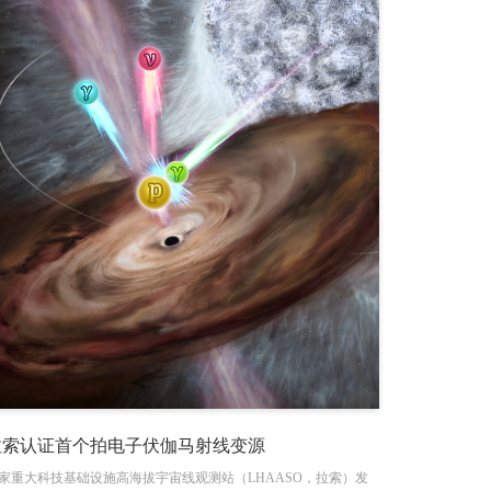
拉索认证首个拍电子伏伽马射线变源
家重大科技基础设施高海拔宇宙线观测站（LHAASO，拉索）发