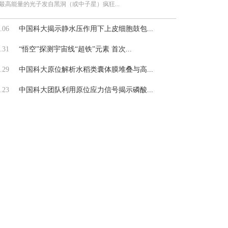
最高能量的光子发自黑洞（或中子星）疯狂...
.06
中国科大揭示静水压作用下上皮细胞鼓包...
.31
“悟空”探测宇宙线“超铁”元素 首次...
.29
中国科大原位解析水稻类囊体膜堆叠与高...
.23
中国科大团队利用原位应力信号揭示磷酸...