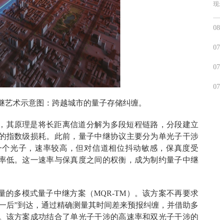
现
08
07
07
07
子中继艺术示意图：跨越城市的量子存储纠缠。
，其原理是将长距离信道分解为多段短程链路，分段建立
的指数级损耗。此前，量子中继协议主要分为单光子干涉
一个光子，速率较高，但对信道相位抖动敏感，保真度受
率低。这一速率与保真度之间的权衡，成为制约量子中继
的多模式量子中继方案（MQR-TM）。该方案不再要求
一后”到达，通过精确测量其时间差来预报纠缠，并借助多
。该方案成功结合了单光子干涉的高速率和双光子干涉的