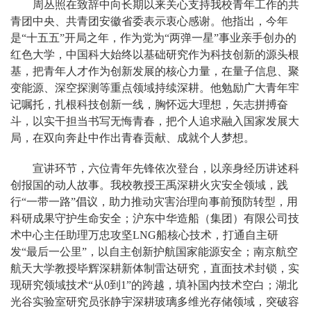
周丛照在致辞中向长期以来关心支持我校青年工作的共
青团中央、共青团安徽省委表示衷心感谢。他指出，今年
是“十五五”开局之年，作为党为“两弹一星”事业亲手创办的
红色大学，中国科大始终以基础研究作为科技创新的源头根
基，把青年人才作为创新发展的核心力量，在量子信息、聚
变能源、深空探测等重点领域持续深耕。他勉励广大青年牢
记嘱托，扎根科技创新一线，胸怀远大理想，矢志拼搏奋
斗，以实干担当书写无悔青春，把个人追求融入国家发展大
局，在双向奔赴中作出青春贡献、成就个人梦想。
宣讲环节，六位青年先锋依次登台，以亲身经历讲述科
创报国的动人故事。我校教授王禹深耕火灾安全领域，践
行“一带一路”倡议，助力推动灾害治理向事前预防转型，用
科研成果守护生命安全；沪东中华造船（集团）有限公司技
术中心主任助理万忠攻坚LNG船核心技术，打通自主研
发“最后一公里”，以自主创新护航国家能源安全；南京航空
航天大学教授毕辉深耕新体制雷达研究，直面技术封锁，实
现研究领域技术“从0到1”的跨越，填补国内技术空白；湖北
光谷实验室研究员张静宇深耕玻璃多维光存储领域，突破容