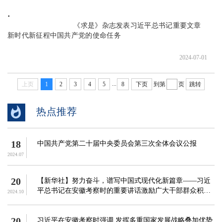
                               《求是》杂志发表习近平总书记重要文章 
新时代新征程中国共产党的使命任务

2024-07-01
...
上页
1
2
3
4
5
8
下页
到第
页
跳转
热点推荐
18
中国共产党第二十届中央委员会第三次全体会议公报
2024.07
20
【新华社】努力奋斗，谱写中国式现代化新篇章——习近
平总书记在安徽考察时的重要讲话激励广大干部群众积极
2024.10
进取、勇毅前行
20
习近平在安徽考察时强调 发挥多重国家发展战略叠加优势