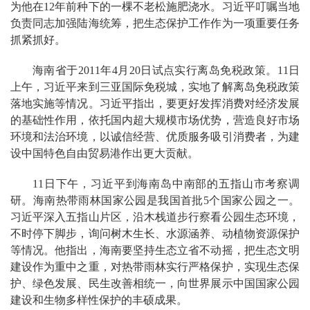
为他在12年前种下的一棵不老松施肥浇水。习近平叮嘱当地
负责同志加强陆海统筹，把生态保护工作作为一项重要任务
抓紧抓好。
海南省于2011年4月20日试点实行离岛免税政策。11日
上午，习近平来到三亚国际免税城，实地了解离岛免税政策
落地实施等情况。习近平指出，要更好发挥消费对经济发展
的基础性作用，依托国内超大规模市场优势，营造良好市场
环境和法治环境，以诚信经营、优质服务吸引消费者，为建
设中国特色自由贸易港作出更大贡献。
11日下午，习近平到海南岛中南部的五指山市考察调
研。海南热带雨林国家公园是我国首批5个国家公园之一。
习近平深入五指山片区，沿木栈道步行察看公园生态环境，
不时停下脚步，询问树木生长、水源涵养、动植物资源保护
等情况。他指出，海南要坚持生态立省不动摇，把生态文明
建设作为重中之重，对热带雨林实行严格保护，实现生态保
护、绿色发展、民生改善相统一，向世界展示中国国家公园
建设和生物多样性保护的丰硕成果。