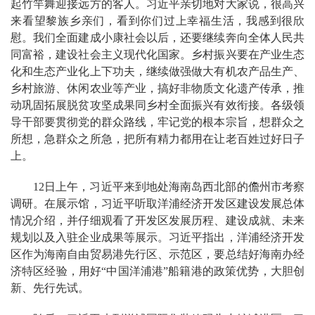
起竹竿舞迎接远方的客人。习近平亲切地对大家说，很高兴
来看望黎族乡亲们，看到你们过上幸福生活，我感到很欣
慰。我们全面建成小康社会以后，还要继续奔向全体人民共
同富裕，建设社会主义现代化国家。乡村振兴要在产业生态
化和生态产业化上下功夫，继续做强做大有机农产品生产、
乡村旅游、休闲农业等产业，搞好非物质文化遗产传承，推
动巩固拓展脱贫攻坚成果同乡村全面振兴有效衔接。各级领
导干部要贯彻党的群众路线，牢记党的根本宗旨，想群众之
所想，急群众之所急，把所有精力都用在让老百姓过好日子
上。
12日上午，习近平来到地处海南岛西北部的儋州市考察
调研。在展示馆，习近平听取洋浦经济开发区建设发展总体
情况介绍，并仔细观看了开发区发展历程、建设成就、未来
规划以及入驻企业成果等展示。习近平指出，洋浦经济开发
区作为海南自由贸易港先行区、示范区，要总结好海南办经
济特区经验，用好“中国洋浦港”船籍港的政策优势，大胆创
新、先行先试。