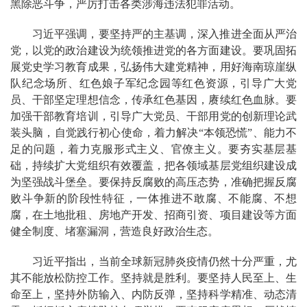
黑除恶斗争，严厉打击各类涉海违法犯罪活动。
习近平强调，要坚持严的主基调，深入推进全面从严治
党，以党的政治建设为统领推进党的各方面建设。要巩固拓
展党史学习教育成果，弘扬伟大建党精神，用好海南琼崖纵
队纪念场所、红色娘子军纪念园等红色资源，引导广大党
员、干部坚定理想信念，传承红色基因，赓续红色血脉。要
加强干部教育培训，引导广大党员、干部用党的创新理论武
装头脑，自觉践行初心使命，着力解决“本领恐慌”、能力不
足的问题，着力克服形式主义、官僚主义。要夯实基层基
础，持续扩大党组织有效覆盖，把各领域基层党组织建设成
为坚强战斗堡垒。要保持反腐败的高压态势，准确把握反腐
败斗争新的阶段性特征，一体推进不敢腐、不能腐、不想
腐，在土地批租、房地产开发、招商引资、项目建设等方面
健全制度、堵塞漏洞，营造良好政治生态。
习近平指出，当前全球新冠肺炎疫情仍然十分严重，尤
其不能放松防控工作。坚持就是胜利。要坚持人民至上、生
命至上，坚持外防输入、内防反弹，坚持科学精准、动态清