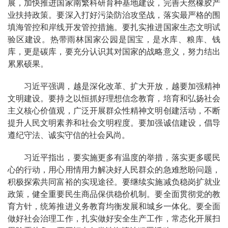
展，加快推进国家南繁科研育种基地建设，完善天然橡胶产
业扶持政策。要深入打好污染防治攻坚战，落实最严格的围
填海管控和岸线开发管控措施。要扎实推进国家生态文明试
验区建设。热带雨林国家公园是国宝，是水库、粮库、钱
库，更是碳库，要充分认识其对国家的战略意义，努力结出
累累硕果。
习近平强调，越是深化改革、扩大开放，越要加强精神
文明建设。要持之以恒抓好理想信念教育，培育和弘扬社会
主义核心价值观，广泛开展群众性精神文明创建活动，不断
提升人民文明素养和社会文明程度。要加强诚信建设，倡导
遵纪守法、诚实守信的社会风尚。
习近平指出，要实施更多有温度的举措，落实更多暖民
心的行动，用心用情用力解决好人民群众的急难愁盼问题，
积极探索共同富裕的实现途径。要继续实施减负稳岗扩就业
政策，健全重要民生商品保供稳价机制。要全面贯彻党的教
育方针，统筹推进义务教育均衡发展和城乡一体化。要全面
做好社会治理工作，扎实做好安全生产工作，常态化开展扫