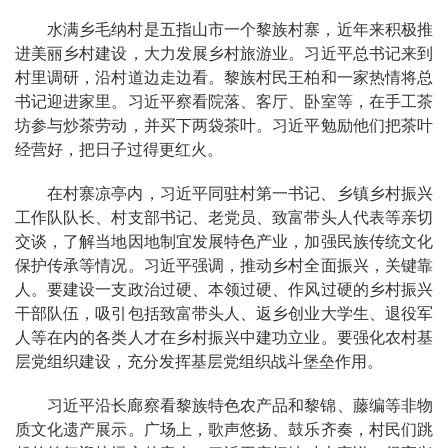
水满乡毛纳村是五指山市一个黎族村寨，近年来积极推
进美丽乡村建设，大力发展乡村旅游业。习近平总书记来到
村里调研，沿村道边走边看。黎族村民王柏和一家热情将总
书记迎进家里。习近平察看院落、客厅、卧室等，在手工茶
坊参与炒茶劳动，并买下两袋茶叶。习近平勉励他们把茶叶
经营好，把日子过得更红火。
在村寨凉亭内，习近平同驻村第一书记、乡镇乡村振兴
工作队队长、村支部书记、老党员、致富带头人代表等亲切
交谈，了解当地因地制宜发展特色产业，加强民族传统文化
保护传承等情况。习近平强调，推动乡村全面振兴，关键靠
人。要建设一支政治过硬、本领过硬、作风过硬的乡村振兴
干部队伍，吸引包括致富带头人、返乡创业大学生、退役军
人等在内的各类人才在乡村振兴中建功立业。要强化农村基
层党组织建设，充分发挥基层党组织战斗堡垒作用。
习近平沿长廊察看黎族特色农产品和黎锦、藤编等非物
质文化遗产展示。广场上，歌声悠扬、鼓乐齐奏，村民们跳