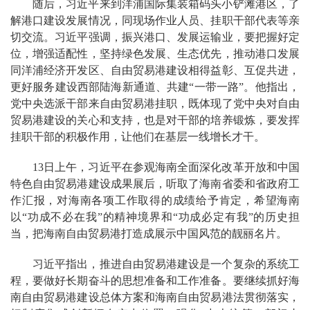
随后，习近平来到洋浦国际集装箱码头小铲滩港区，了
解港口建设发展情况，同现场作业人员、挂职干部代表等亲
切交流。习近平强调，振兴港口、发展运输业，要把握好定
位，增强适配性，坚持绿色发展、生态优先，推动港口发展
同洋浦经济开发区、自由贸易港建设相得益彰、互促共进，
更好服务建设西部陆海新通道、共建“一带一路”。他指出，
党中央选派干部来自由贸易港挂职，既体现了党中央对自由
贸易港建设的关心和支持，也是对干部的培养锻炼，要发挥
挂职干部的积极作用，让他们在基层一线增长才干。
13日上午，习近平在参观海南全面深化改革开放和中国
特色自由贸易港建设成果展后，听取了海南省委和省政府工
作汇报，对海南各项工作取得的成绩给予肯定，希望海南
以“功成不必在我”的精神境界和“功成必定有我”的历史担
当，把海南自由贸易港打造成展示中国风范的靓丽名片。
习近平指出，推进自由贸易港建设是一个复杂的系统工
程，要做好长期奋斗的思想准备和工作准备。要继续抓好海
南自由贸易港建设总体方案和海南自由贸易港法贯彻落实，