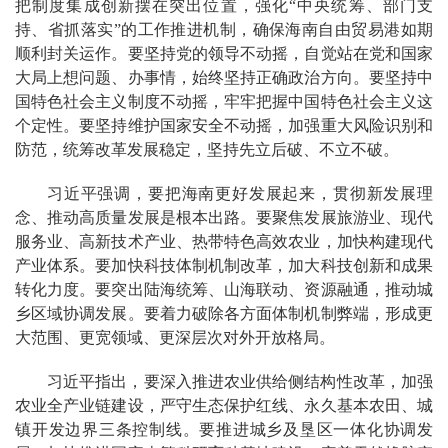
把制度集成创新摆在突出位置，强化“中央统筹、部门支
持、省抓落实”的工作推进机制，确保海南自由贸易港如期
顺利封关运作。要坚持党的领导不动摇，自觉站在党和国家
大局上想问题、办事情，始终坚持正确政治方向。要坚持中
国特色社会主义制度不动摇，牢牢把握中国特色社会主义这
个定性。要坚持维护国家安全不动摇，加强重大风险识别和
防范，统筹改革发展稳定，坚持先立后破、不立不破。
习近平强调，要把海南更好发展起来，贯彻新发展理
念、推动高质量发展是根本出路。要聚焦发展旅游业、现代
服务业、高新技术产业、热带特色高效农业，加快构建现代
产业体系。要加快科技体制机制改革，加大科技创新和成果
转化力度。要突出陆海统筹、山海联动、资源融通，推动城
乡区域协调发展。要着力破除各方面体制机制弊端，形成更
大范围、更宽领域、更深层次对外开放格局。
习近平指出，要深入推进农业供给侧结构性改革，加强
农业全产业链建设，严守生态保护红线、永久基本农田、城
镇开发边界三条控制线。要推进城乡及垦区一体化协调发