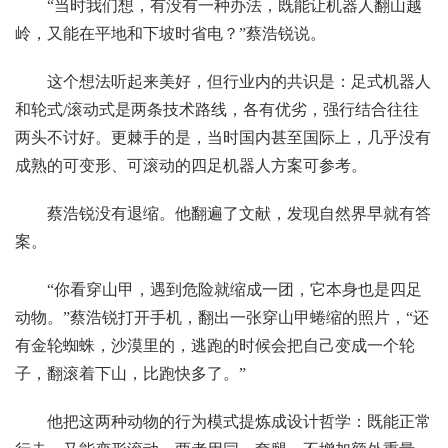
“当时我们想，有没有一种办法，既能让机器人翻山越
岭，又能在平地和下坡时省电？”蔡浩锐说。
这个想法听起来美好，但行业内的共识是：足式机器人
和轮式/滚动式是两条技术路线，各有优劣，强行结合往往
两头不讨好。更棘手的是，当时国内甚至国际上，几乎没有
成熟的可变形、可滚动的四足机器人方案可参考。
蔡浩锐没有退缩。他翻遍了文献，发现自然界早就有答
案。
“你看穿山甲，遇到危险就缩成一团，它本身也是四足
动物。”蔡浩锐打开手机，翻出一张穿山甲蜷缩的照片，“还
有金轮蜘蛛，沙漠里的，逃跑的时候会把自己变成一个轮
子，翻滚着下山，比跑快多了。”
他把这两种动物的行为模式提炼成设计哲学：既能正常