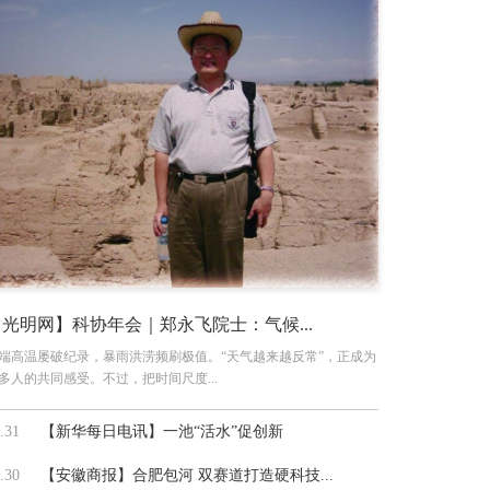
【光明网】科协年会｜郑永飞院士：气候...
端高温屡破纪录，暴雨洪涝频刷极值。“天气越来越反常”，正成为
多人的共同感受。不过，把时间尺度...
.31
【新华每日电讯】一池“活水”促创新
.30
【安徽商报】合肥包河 双赛道打造硬科技...