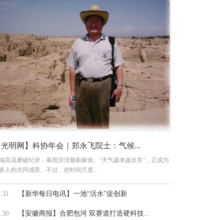
【光明网】科协年会｜郑永飞院士：气候...
端高温屡破纪录，暴雨洪涝频刷极值。“天气越来越反常”，正成为
多人的共同感受。不过，把时间尺度...
.31
【新华每日电讯】一池“活水”促创新
.30
【安徽商报】合肥包河 双赛道打造硬科技...