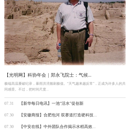
【光明网】科协年会｜郑永飞院士：气候...
极端高温屡破纪录，暴雨洪涝频刷极值。“天气越来越反常”，正成为许多人的共
同感受。不过，把时间尺度...
07.31
【新华每日电讯】一池“活水”促创新
07.30
【安徽商报】合肥包河 双赛道打造硬科技...
07.30
【中安在线】中外团队合作揭示水稻高效...