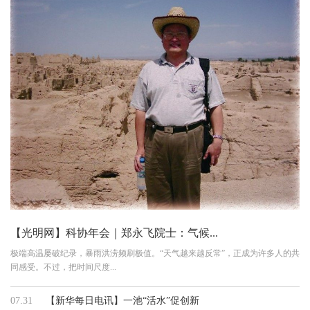
【光明网】科协年会｜郑永飞院士：气候...
极端高温屡破纪录，暴雨洪涝频刷极值。“天气越来越反常”，正成为许多人的共
同感受。不过，把时间尺度...
07.31
【新华每日电讯】一池“活水”促创新