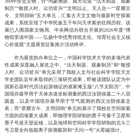
300件珍贵文物，分“鸿蒙溯源、观天论道”“法天制器、观象
制历”“敬授人时、众功皆兴”“文明以止、天人合一”“星耀古
今、文明回响”五大单元，汇集古天文文物与最新时空探索
成果，系统呈现了中华民族五千年问天求索的壮阔历程。该
展已入围国家文物局、中央网信办联合开展的2026年度“博
物馆里读中国——弘扬中华优秀传统文化、培育社会主义核
心价值观”主题展览征集推介活动终评。
作为展览协办单位之一，中国科学技术大学的多项代表
性成果深度融入展览之中。“法天制器、观象制历”和“敬授
人时、众功皆兴”单元采用了我校人文与社会科学学院天文
学史团队近年来取得的三项研究成果，即被该团队认定为中
国新石器时代历法起源物证的凌家滩玉版“八节太阳历”、中
国现存最早用于天体赤道坐标测量的西汉汝阴侯墓二十八宿
圆盘，以及中国现存最早用于节气观测的西汉汝阴侯墓圭
表；而“星耀古今、文明回响”单元则展示了我校在空间探索
方面的四项重大成果，即物理学院研制的墨子号量子卫星和
墨子号巡天望远镜，以及地球和空间科学学院研制的北斗三
号卫星全向低能离子探测载荷和“天问一号”火星磁强计。