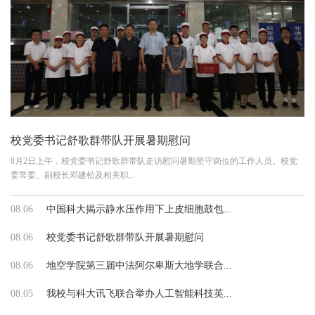
校党委书记舒歌群带队开展暑期慰问
8月2日上午，校党委书记舒歌群带队走访慰问暑期坚守岗位的工作人员。校党
委常委、副校长邓建松及相关职...
08.06
中国科大揭示静水压作用下上皮细胞鼓包...
08.06
校党委书记舒歌群带队开展暑期慰问
08.06
地空学院第三届中法阿尔卑斯大地学联合...
08.05
我校与科大讯飞联合举办人工智能科技英...