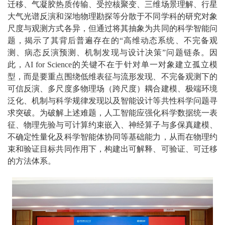
迁移、气凝胶热质传输、受控核聚变、三维场景理解、行星
大气光谱反演和深地物理勘探等分散于不同学科的研究对象
尺度与观测方式各异，但通过将其抽象为共同的科学智能问
题，揭示了其背后普遍存在的“高维动态系统、不完备观
测、病态反演预测、机制发现与设计决策”问题链条。因
此，AI for Science的关键不在于针对单一对象建立孤立模
型，而是要重点围绕低维表征与流形发现、不完备观测下的
可信反演、多尺度多物理场（跨尺度）耦合建模、极端环境
泛化、机制与科学规律发现以及智能设计等共性科学问题寻
求突破。为破解上述难题，人工智能应强化科学数据统一表
征、物理先验与可计算约束嵌入、神经算子与多保真建模、
不确定性量化及科学智能体协同等基础能力，从而在物理约
束和验证目标共同作用下，构建出可解释、可验证、可迁移
的方法体系。