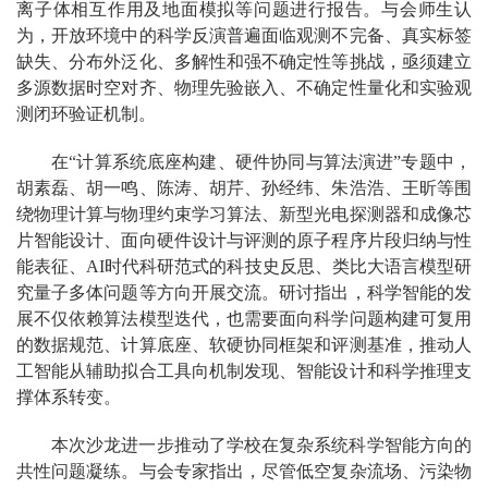
离子体相互作用及地面模拟等问题进行报告。与会师生认
为，开放环境中的科学反演普遍面临观测不完备、真实标签
缺失、分布外泛化、多解性和强不确定性等挑战，亟须建立
多源数据时空对齐、物理先验嵌入、不确定性量化和实验观
测闭环验证机制。
在“计算系统底座构建、硬件协同与算法演进”专题中，
胡素磊、胡一鸣、陈涛、胡芹、孙经纬、朱浩浩、王昕等围
绕物理计算与物理约束学习算法、新型光电探测器和成像芯
片智能设计、面向硬件设计与评测的原子程序片段归纳与性
能表征、AI时代科研范式的科技史反思、类比大语言模型研
究量子多体问题等方向开展交流。研讨指出，科学智能的发
展不仅依赖算法模型迭代，也需要面向科学问题构建可复用
的数据规范、计算底座、软硬协同框架和评测基准，推动人
工智能从辅助拟合工具向机制发现、智能设计和科学推理支
撑体系转变。
本次沙龙进一步推动了学校在复杂系统科学智能方向的
共性问题凝练。与会专家指出，尽管低空复杂流场、污染物