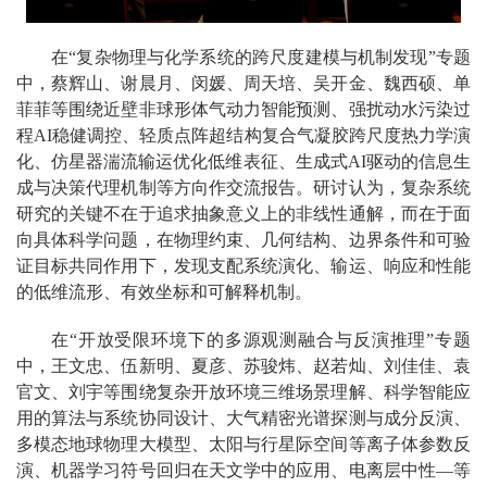
在“复杂物理与化学系统的跨尺度建模与机制发现”专题
中，蔡辉山、谢晨月、闵媛、周天培、吴开金、魏西硕、单
菲菲等围绕近壁非球形体气动力智能预测、强扰动水污染过
程AI稳健调控、轻质点阵超结构复合气凝胶跨尺度热力学演
化、仿星器湍流输运优化低维表征、生成式AI驱动的信息生
成与决策代理机制等方向作交流报告。研讨认为，复杂系统
研究的关键不在于追求抽象意义上的非线性通解，而在于面
向具体科学问题，在物理约束、几何结构、边界条件和可验
证目标共同作用下，发现支配系统演化、输运、响应和性能
的低维流形、有效坐标和可解释机制。
在“开放受限环境下的多源观测融合与反演推理”专题
中，王文忠、伍新明、夏彦、苏骏炜、赵若灿、刘佳佳、袁
官文、刘宇等围绕复杂开放环境三维场景理解、科学智能应
用的算法与系统协同设计、大气精密光谱探测与成分反演、
多模态地球物理大模型、太阳与行星际空间等离子体参数反
演、机器学习符号回归在天文学中的应用、电离层中性—等