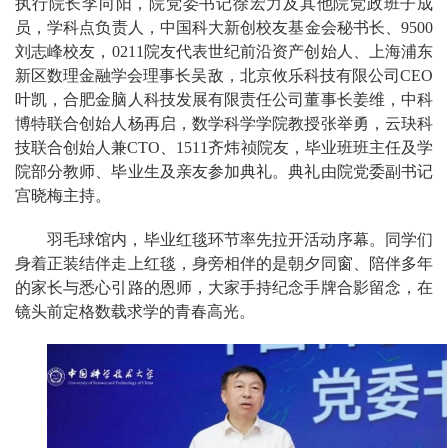
执行院长李向阳，院党委书记徐宏力及其他院党政班子成
员，学科点负责人，中国科大新创校友基金会秘书长、9500
刘志峰校友，0211院友代表世纪前沿资产创始人、上海浦东
新区数理金融学会理事长吴敌，北京攸乐科技有限公司CEO
叶凯，合肥金脑人科技发展有限责任公司董事长姜维，中科
博特联合创始人杨再启，数学科学学院教授张举勇，云玦科
技联合创始人兼CTO、1511齐炜祯院友，毕业班班主任及学
院部分教师、毕业生及亲友参加典礼。典礼由院党委副书记
宫晓梅主持。
羽毛球馆内，毕业红毯环节率先拉开活动序幕。同学们
身着正装结伴走上红毯，身旁相伴的是朝夕同窗、陪伴多年
的家长与悉心引路的恩师，大家手持纪念手牌合影留念，在
镜头前定格数载求学的青春高光。