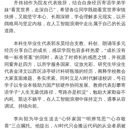
齐炜祯作为院友代表致辞，结合自身经历寄语学弟学
妹“看宽世界，走深自己”，希望各位同学既能看宽世界审慎
抉择，又能坚守本心、长期深耕，学会理解多元现实，以开
阔格局与坚定内核，在人工智能浪潮中走出属于自己的长远
道路。
本科生毕业生代表郭东昊结合支教、科创、朗诵等多元
经历分享自己的成长，感叹学院包容多样热爱，“成长没有
唯一标准答案”的同时，表达了对师长的感恩之情，并祝愿
同窗奔赴四方，以所学服务国家、绽放光彩。研究生毕业生
代表金泽文以西区凉亭研讨科研瓶颈的经历，阐释学校教会
大家直面难题、务实求索。同时立足AI时代解读校训，号召
学子以专业本领助力国产软硬件协同发展。教师代表彭攀寄
语学子“人生无最优路径，弯路亦是积淀”，勉励大家勤奋不
内耗、豁达不躺平，在人工智能浪潮中保持定力，遇事从容
调试、持续向前。
李向阳为毕业生送去“心怀家国”“明辨笃思”“心存敬
畏”三点嘱托。他提出，AI时代只会搬运代码的从业者易被