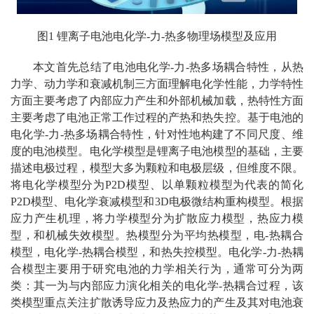
图1 锂离子电池电化学-力-热多物理场模型及应用
本文首先总结了电池电化学-力-热多场耦合特性，从热
力学、动力学和衰减机制三方面理解电化学性能，力学特性
方面主要考虑了内部应力产生和外部机械加载，热特性方面
主要考虑了电池正常工作过程的产热和热失控。基于电池的
电化学-力-热多场耦合特性，针对性地构建了不同尺度、维
度的电池模型。电化学模型是锂离子电池模型的基础，主要
描述电极过程，模型大多为颗粒和电极层级，但维度不限。
将电化学模型分为P2D模型、以单颗粒模型为代表的简化
P2D模型、电化学衰减模型和3D电极微结构重构模型。根据
应力产生机理，将力学模型分为扩散应力模型，热应力模
型，和机械失效模型。热模型分为平均热模型，电-热耦合
模型，电化学-热耦合模型，和热失控模型。电化学-力-热耦
合模型主要用于研究电池的力学相关行为，通常可分为两
类：其一为与内部应力演化相关的电化学-热耦合过程，该
类模型重点关注扩散诱导应力及热应力的产生及其对电池衰