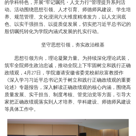
的学科特色，开展“牢记嘱托・人文力行”管理提升系列活
动。活动围绕思想引领、人才引育、师德师风建设、学生培
养、规范管理、文化浸润六大维度精准发力，以人文润底
色、以实干强担当、以提质促发展，切实把习近平总书记的
殷切嘱托转化为学院内涵式发展的扎实行动。
坚守思想引领，夯实政治根基
思想引领方向，理论凝聚力量。为持续深化理论武装，
筑牢全院师生政治忠诚，推动全院上下牢固树立和践行正确
政绩观，4月27日，学院邀请安徽省委党校郝欣富教授作
《深入学习习近平总书记关于树立和践行正确政绩观的重要
论述》专题报告，深入解读正确政绩观的核心内涵，围绕高
质量发展、实干担当、制度考核、管党治党等方面，引导大
家把正确政绩观落实到人才培养、学科建设、师德师风建设
等具体工作中。