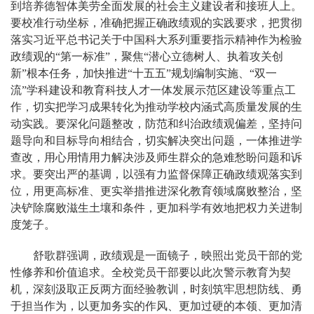
到培养德智体美劳全面发展的社会主义建设者和接班人上。
要校准行动坐标，准确把握正确政绩观的实践要求，把贯彻
落实习近平总书记关于中国科大系列重要指示精神作为检验
政绩观的“第一标准”，聚焦“潜心立德树人、执着攻关创
新”根本任务，加快推进“十五五”规划编制实施、“双一
流”学科建设和教育科技人才一体发展示范区建设等重点工
作，切实把学习成果转化为推动学校内涵式高质量发展的生
动实践。要深化问题整改，防范和纠治政绩观偏差，坚持问
题导向和目标导向相结合，切实解决突出问题，一体推进学
查改，用心用情用力解决涉及师生群众的急难愁盼问题和诉
求。要突出严的基调，以强有力监督保障正确政绩观落实到
位，用更高标准、更实举措推进深化教育领域腐败整治，坚
决铲除腐败滋生土壤和条件，更加科学有效地把权力关进制
度笼子。
舒歌群强调，政绩观是一面镜子，映照出党员干部的党
性修养和价值追求。全校党员干部要以此次警示教育为契
机，深刻汲取正反两方面经验教训，时刻筑牢思想防线、勇
于担当作为，以更加务实的作风、更加过硬的本领、更加清