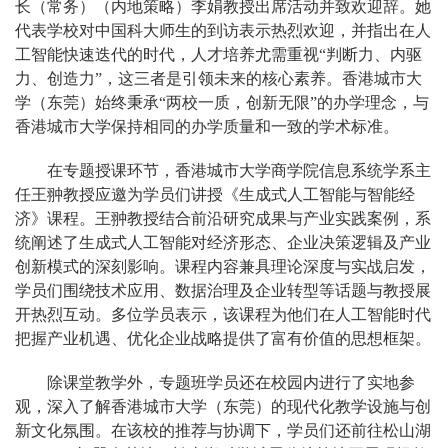
长（常务）（内地策略）李娟教授出席活动并致欢迎辞。她
代表学校对中国科大师生的到访表示热烈欢迎，并指出在人
工智能快速迭代的时代，人才培养尤需重视“判断力、内驱
力、创造力”，这三者是引领未来的核心素养。香港城市大
学（东莞）始终秉承“两校一质，创新无限”的办学理念，与
香港城市大学保持相同的办学质量和一致的学术标准。
在专题授课环节，香港城市大学商学院信息系统学系主
任王翀教授应邀为学员们讲授《生成式人工智能与智能经
济》课程。王翀教授结合前沿研究成果与产业实践案例，系
统阐述了生成式人工智能对经济形态、企业决策逻辑及产业
创新模式的深刻影响。课程内容兼具理论深度与实战启发，
学员们围绕技术应用、数据治理及企业转型等话题与教授展
开热烈互动。多位学员表示，该课程为他们在人工智能时代
把握产业机遇、优化企业战略提供了富有价值的思想框架。
除课堂教学外，专题班学员还在校园内进行了实地参
观，深入了解香港城市大学（东莞）的现代化教学设施与创
新文化氛围。在该校的推荐与协调下，学员们还前往松山湖