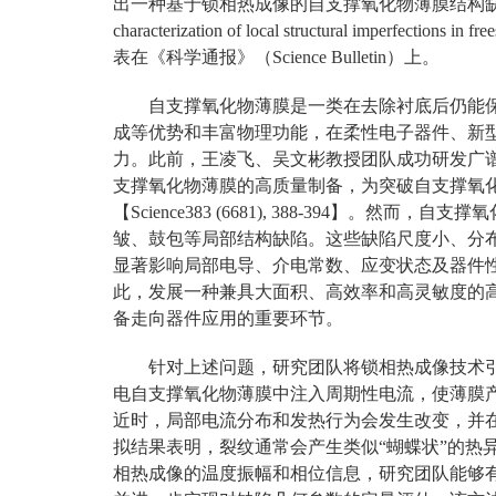
出一种基于锁相热成像的自支撑氧化物薄膜结构缺陷高通量
characterization of local structural imperfections 
表在《科学通报》（Science Bulletin）上。
自支撑氧化物薄膜是一类在去除衬底后仍能
成等优势和丰富物理功能，在柔性电子器件、新
力。此前，王凌飞、吴文彬教授团队成功研发广谱
支撑氧化物薄膜的高质量制备，为突破自支撑氧
【Science383 (6681), 388-394】
皱、鼓包等局部结构缺陷。这些缺陷尺度小、分
显著影响局部电导、介电常数、应变状态及器件
此，发展一种兼具大面积、高效率和高灵敏度的
备走向器件应用的重要环节。
针对上述问题，研究团队将锁相热成像技术
电自支撑氧化物薄膜中注入周期性电流，使薄膜
近时，局部电流分布和发热行为会发生改变，并在
拟结果表明，裂纹通常会产生类似“蝴蝶状”的热
相热成像的温度振幅和相位信息，研究团队能够