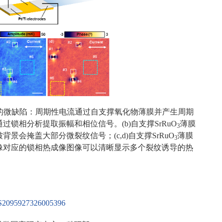
中的微缺陷：周期性电流通过自支撑氧化物薄膜并产生周期
锁相分析提取振幅和相位信号。(b)自支撑SrRuO
薄膜
3
会掩盖大部分微裂纹信号；(c,d)自支撑SrRuO
薄膜
3
像对应的锁相热成像图像可以清晰显示多个裂纹诱导的热
ii/S2095927326005396