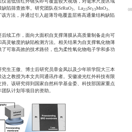
法仅需低倍红外镜头即可覆盖较大视场，对毫米尺度区域
缺陷筛查效率。研究团队在SrRuO
、La
Sr
MnO
、
3
2/3
1/3
3
08
了该方法，并通过引入超薄导电覆盖层将高通量结构缺陷
要后续工作，面向大面积自支撑薄膜从高质量制备走向可
和高灵敏度的缺陷检测方法。相关结果为自支撑氧化物薄
供了可靠高效的技术路径，也为柔性氧化物电子学和多功
研究生王傲、博士后研究员章金凤以及少年班学院大三本
侯达之教授为本文共同通讯作者。安徽凌光红外科技有限
支持。该研究得到国家自然科学基金委、科技部国家重点
年团队计划等项目的资助。