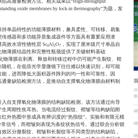
检测方法。相关成果以“High-throughput
in freestanding oxide membranes by lock-in thermography”为题，发
保持单晶特性的功能薄膜材料，兼具柔性、可转移、易集
型传感器和多功能异质集成器件等方面具有重要应用潜
高效水溶性牺牲层 Sr
Al
O
，实现了厘米级尺寸单晶自
4
2
7
化物薄膜结晶性和完整性瓶颈提供了关键材料基础
。然而，自支撑氧化物薄膜在剥离、释放和转移过程中仍可能产生裂纹、褶
布随机，在低倍光学显微镜下往往难以快速识别，却可能
性能，进而降低大面积器件阵列的均一性和可靠性。因
高通量缺陷检测方法，是推动自支撑氧化物薄膜由材料制
2
国
引入自支撑氧化物薄膜的结构缺陷检测。该方法通过向导
产生周期性焦耳热。当电流经过裂纹、褶皱等结构缺陷附
08
红外热图中形成具有辨识度的“热指纹”。实验和有限元模
08
异常信号，而褶皱则表现为条纹状热信号。通过联合分析锁
有效区分微裂纹、褶皱和长裂纹等不同类型的结构缺陷，
08