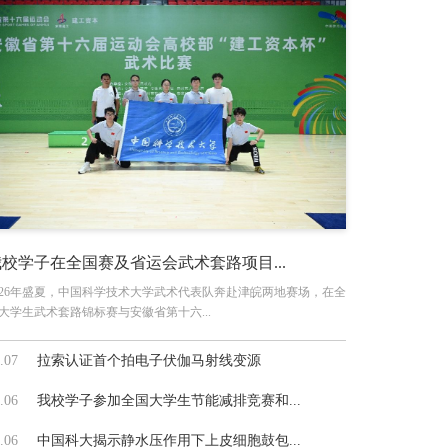
我校学子在全国赛及省运会武术套路项目...
026年盛夏，中国科学技术大学武术代表队奔赴津皖两地赛场，在全
大学生武术套路锦标赛与安徽省第十六...
.07
拉索认证首个拍电子伏伽马射线变源
.06
我校学子参加全国大学生节能减排竞赛和...
.06
中国科大揭示静水压作用下上皮细胞鼓包...