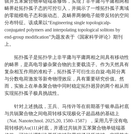
轭并五苯聚合物单链端基修饰，实现了非平庸与平庸相两相
畴界处拓扑孤子态的可控引入，并揭示了一维拓扑孤子离域
的零能模电子态和振动态、及畴界两侧电子能带反转的空间
分布特征。该成果以“Engineering single topologicalp-
conjugated polymers and interpolating topological solitons by
end-group modification”为题发表于《国家科学评论》期刊
上。
拓扑孤子是拓扑学上非平庸与平庸两相之间具有移动性
的畴界，是高电导掺杂聚合物的主要载流子。作为天然具有
复杂相互作用的准粒子，拓扑孤子可衍生出自旋-电荷分离
与分数电荷激发等新奇物理效应，具有重要研究价值。然
而，实验上在单条聚合物中同时稳定拓扑迥异的两个相从而
实现拓扑孤子极具挑战性。
针对上述挑战，王兵、马传许等在前期基于银单晶衬底
与共轭聚合物之间电荷转移实现极化子超晶格的基础上
（Nat. Nanotechnol. 2025,20, 1580–1587），采用几乎没有电
荷转移的Au(111)衬底，并通过共轭并五苯聚合物单链端基