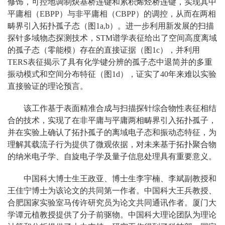
修饰，可控地调制炔基桥连键和累积烯烃桥连键，实现其中
平庸相（EBPP）与非平庸相（CBPP）的调控，从而在两相
畴界引入拓扑孤子态（图1a,b）。进一步利用新发展的扫描
探针多域物态探测技术，STM谱学表征给出了空间高度离域
的孤子态（零能模）存在的直接证据（图1c），并利用
TERS表征揭示了具有化学键分辨的孤子态中退简并的多重
振动模式和空间分布特征（图1d），证实了40年来难以实验
直接验证的理论预言。
该工作基于表面精准合成与扫描探针综合物性表征相结
合的技术，实现了在非平庸与平庸两相畴界引入拓扑孤子，
并在实验上确认了拓扑孤子的离域电子态和振动态特征，为
理解其载流子行为提供了微观依据，对未来基于拓扑聚合物
的纳米电子学、自旋电子学及量子信息处理具有重要意义。
中国科大博士生王政亚、博士生李宇楠、李斌副教授和
王佳宁博士为该论文的共同第一作者。中国科大王兵教授、
合肥国家实验室马传许研究员为论文共同通讯作者。厦门大
学谭元植教授提供了分子前驱物。中国科大理论团队为理论