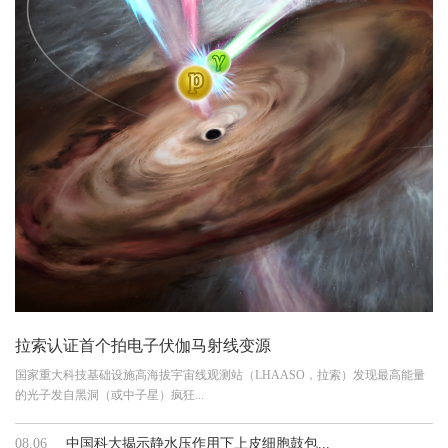
拉索认证首个拍电子伏伽马射线变源
国家重大科技基础设施高海拔宇宙线观测站（LHAASO，拉索）发现最高能量
的光子发自黑洞（或中子星）疯狂...
08.06
中国科大揭示静水压作用下上皮细胞鼓包...