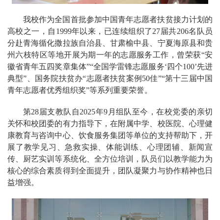
我校作为全国首批参加中国青年志愿者扶贫接力计划的
高校之一，自1999年以来，已连续组织了27届共206名队员
分赴青海循化撒拉族自治县、甘肃榆中县、宁夏海原县和贵
州六枝特区等地开展为期一年的志愿服务工作，曾荣获“安
徽省青年五四奖章集体”“全国学雷锋志愿服务‘四个100’先进
典型”、国务院扶贫办“志愿者扶贫案例50佳”“第十三届中国
青年志愿者优秀组织奖”等系列重要荣誉。
第28届支教队自2025年9月组队至今，在校党委的亲切
关怀和校团委的有力指导下，在附属中学、校医院、心理健
康教育与咨询中心、饮食服务集团等单位的支持帮助下，开
展了教学见习、急救实操、体能训练、心理团辅、新闻宣
传、厨艺实训等系统化、全方位培训，队员们以教学能力为
核心的综合素质得到全面提升，团队凝聚力与协作精神也日
益增强。