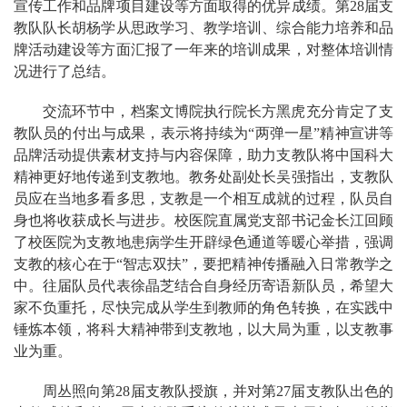
宣传工作和品牌项目建设等方面取得的优异成绩。第28届支
教队队长胡杨学从思政学习、教学培训、综合能力培养和品
牌活动建设等方面汇报了一年来的培训成果，对整体培训情
况进行了总结。
交流环节中，档案文博院执行院长方黑虎充分肯定了支
教队员的付出与成果，表示将持续为“两弹一星”精神宣讲等
品牌活动提供素材支持与内容保障，助力支教队将中国科大
精神更好地传递到支教地。教务处副处长吴强指出，支教队
员应在当地多看多思，支教是一个相互成就的过程，队员自
身也将收获成长与进步。校医院直属党支部书记金长江回顾
了校医院为支教地患病学生开辟绿色通道等暖心举措，强调
支教的核心在于“智志双扶”，要把精神传播融入日常教学之
中。往届队员代表徐晶芝结合自身经历寄语新队员，希望大
家不负重托，尽快完成从学生到教师的角色转换，在实践中
锤炼本领，将科大精神带到支教地，以大局为重，以支教事
业为重。
周丛照向第28届支教队授旗，并对第27届支教队出色的