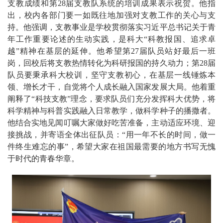
支教成绩和第28届支教队系统的培训成果表示祝贺。他指
出，校内各部门要一如既往地加强对支教工作的关心与支
持。他强调，支教事业是学校贯彻落实习近平总书记关于青
年工作重要论述的生动实践，是科大“科教报国、追求卓
越”精神在基层的延伸。他希望第27届队员站好最后一班
岗，回校后将支教热情转化为科研报国的持久动力；第28届
队员要秉承科大校训，坚守支教初心，在基层一线锤炼本
领、增长才干，自觉将个人成长融入国家发展大局。他着重
阐释了“科技支教”理念，要求队员们充分发挥科大优势，将
科学精神与科普实践融入日常教学，做科学种子的播撒者。
他结合实地见闻叮嘱大家做好吃苦准备，主动适应环境、迎
接挑战，并寄语全体出征队员：“用一年不长的时间，做一
件终生难忘的事”，希望大家在祖国最需要的地方书写无愧
于时代的青春华章。