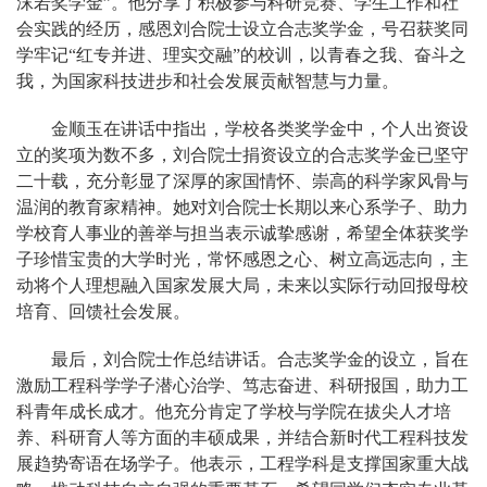
沫若奖学金”。他分享了积极参与科研竞赛、学生工作和社
会实践的经历，感恩刘合院士设立合志奖学金，号召获奖同
学牢记“红专并进
、
理实交融”的校训，以青春之我、奋斗之
我，为国家科技进步和社会发展贡献智慧与力量。
金顺玉在讲话中指出，学校各类奖学金中，个人出资设
立的奖项为数不多，刘合院士捐资设立的合志奖学金已坚守
二十载，充分彰显了深厚的家国情怀、崇高的科学家风骨与
温润的教育家精神。她对刘合院士长期以来心系学子、助力
学校育人事业的善举与担当表示诚挚感谢，希望全体获奖学
子珍惜宝贵的大学时光，常怀感恩之心、树立高远志向，主
动将个人理想融入国家发展大局，未来以实际行动回报母校
培育、回馈社会发展。
最后，刘合院士作总结讲话。合志奖学金的设立，旨在
激励工程科学学子潜心治学、笃志奋进、科研报国，助力工
科青年成长成才。他充分肯定了学校与学院在拔尖人才培
养、科研育人等方面的丰硕成果，并结合新时代工程科技发
展趋势寄语在场学子。他表示，工程学科是支撑国家重大战