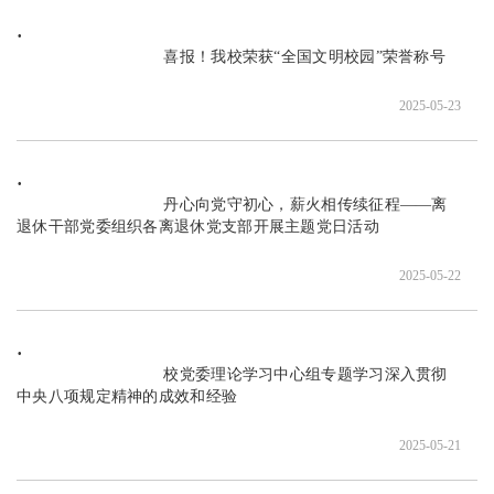
                               喜报！我校荣获“全国文明校园”荣誉称号

2025-05-23
                               丹心向党守初心，薪火相传续征程——离
退休干部党委组织各离退休党支部开展主题党日活动

2025-05-22
                               校党委理论学习中心组专题学习深入贯彻
中央八项规定精神的成效和经验

2025-05-21