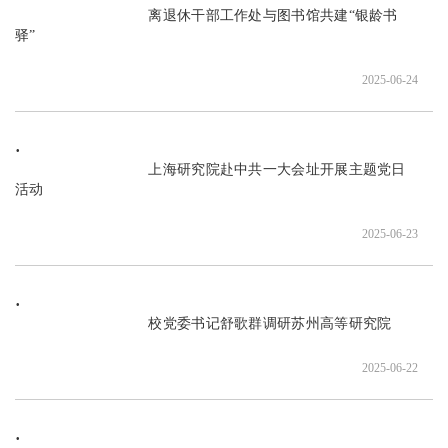
                               离退休干部工作处与图书馆共建“银龄书
驿”

2025-06-24
                               上海研究院赴中共一大会址开展主题党日
活动

2025-06-23
                               校党委书记舒歌群调研苏州高等研究院

2025-06-22