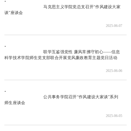
                               马克思主义学院党总支召开“作风建设大家
谈”座谈会

2025-06-07
                               联学互鉴强党性 廉风常拂守初心——信息
科学技术学院师生党支部联合开展党风廉政教育主题党日活动

2025-06-06
                               公共事务学院召开“作风建设大家谈”系列
师生座谈会

2025-06-05