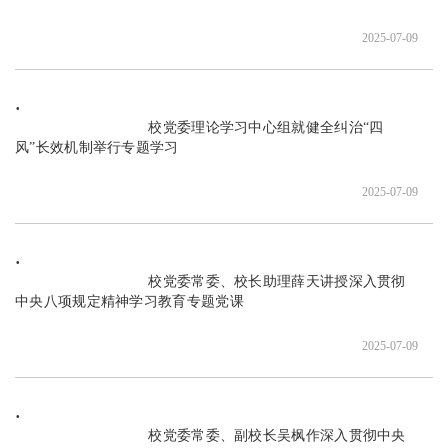
2025-07-09
                               校党委理论学习中心组就健全纠治“四
风”长效机制举行专题学习

2025-07-09
                               校党委常委、校长助理薛天讲授深入贯彻
中央八项规定精神学习教育专题党课

2025-07-09
                               校党委常委、副校长吴枫作深入贯彻中央