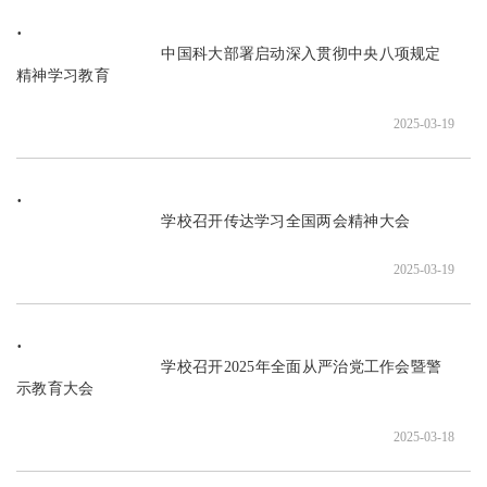
                               中国科大部署启动深入贯彻中央八项规定
精神学习教育

2025-03-19
                               学校召开传达学习全国两会精神大会

2025-03-19
                               学校召开2025年全面从严治党工作会暨警
示教育大会

2025-03-18