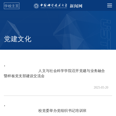
学校主页
党建文化
                               人文与社会科学学院召开党建与业务融合
暨样板党支部建设交流会

2025-05-20
                               校党委举办党组织书记培训班
