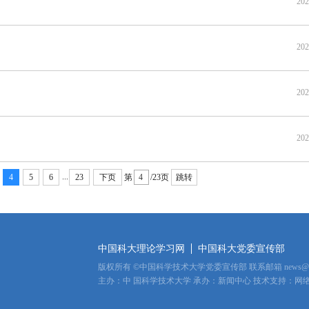
202
202
202
202
...
4
5
6
23
下页
第
/23页
跳转
中国科大理论学习网
中国科大党委宣传部
版权所有
©
中国科学技术大学党委宣传部 联系邮箱
news@u
主办：中
国科学技术大学 承办：新闻中心 技术支持：网