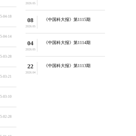
2026.05
5-04-18
08
《中国科大报》第1115期
2026.05
5-04-14
04
《中国科大报》第1114期
2026.05
5-03-28
22
《中国科大报》第1113期
2026.04
5-03-21
5-03-10
5-02-28