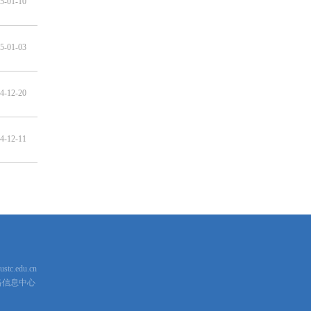
5-01-10
5-01-03
4-12-20
4-12-11
stc.edu.cn
络信息中心