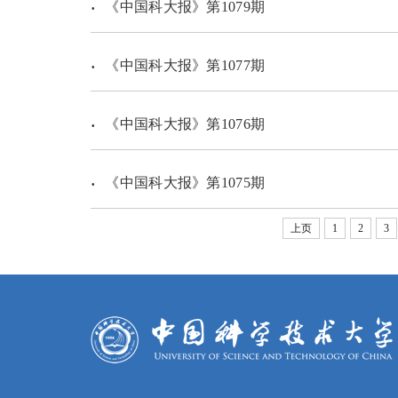
《中国科大报》第1079期
《中国科大报》第1077期
《中国科大报》第1076期
《中国科大报》第1075期
上页
1
2
3