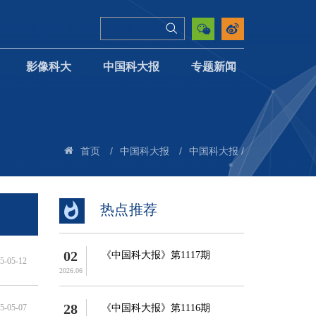
影像科大
中国科大报
专题新闻
/
/
/
首页
中国科大报
中国科大报
热点推荐
02
《中国科大报》第1117期
5-05-12
2026.06
28
5-05-07
《中国科大报》第1116期