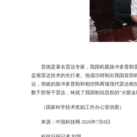
贲德是著名雷达专家，我国机载脉冲多普勒
监视雷达技术的先行者。他成功研制出我国首部
达，突破的脉冲多普勒和相控阵两项现代雷达根
数千部骨干雷达，铸就了我国制信息权的“火眼金
（国家科学技术奖励工作办公室供图）
来源：中国科技网 2026年7月8日
科技日报记者 刘垠