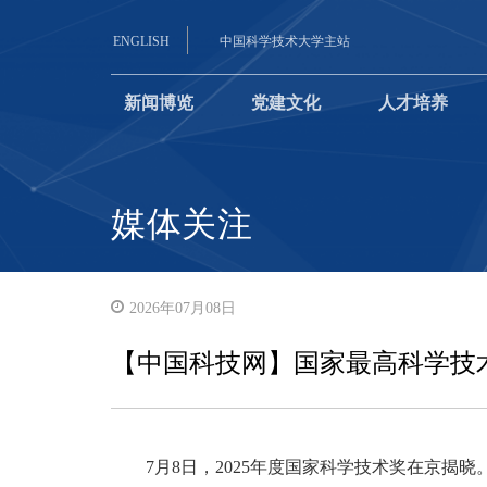
ENGLISH
中国科学技术大学主站
新闻博览
党建文化
人才培养
媒体关注
2026年07月08日
【中国科技网】国家最高科学技
7月8日，2025年度国家科学技术奖在京揭