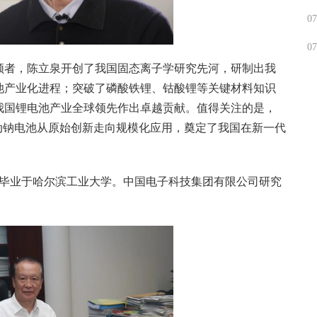
07
07
领者，陈立泉开创了我国固态离子学研究先河，研制出我
池产业化进程；突破了磷酸铁锂、钴酸锂等关键材料知识
我国锂电池产业全球领先作出卓越贡献。值得关注的是，
动钠电池从原始创新走向规模化应用，奠定了我国在新一代
63年毕业于哈尔滨工业大学。中国电子科技集团有限公司研究