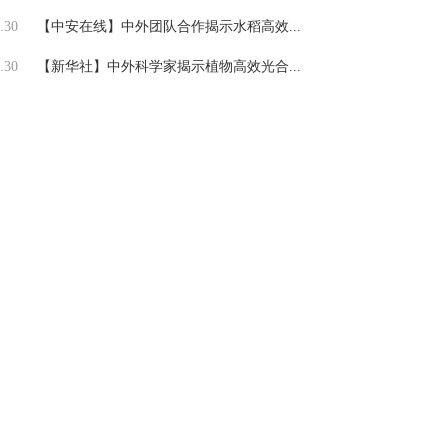
.30
【中安在线】中外团队合作揭示水稻高效...
.30
【新华社】中外科学家揭示植物高效光合...