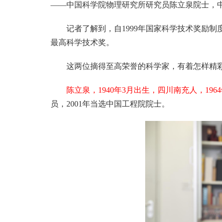
——中国科学院物理研究所研究员陈立泉院士，
记者了解到，自1999年国家科学技术奖励
最高科学技术奖。
这两位摘得至高荣誉的科学家，有着怎样精
陈立泉，1940年3月出生，四川南充人，19
员，2001年当选中国工程院院士。