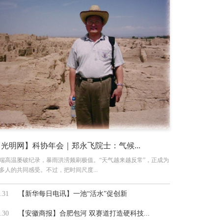
【光明网】科协年会｜郑永飞院士：气候...
端高温屡破纪录，暴雨洪涝频刷极值。“天气越来越反常”，正成为
多人的共同感受。不过，把时间尺度...
.31
【新华每日电讯】一池“活水”促创新
.30
【安徽商报】合肥包河 双赛道打造硬科技...