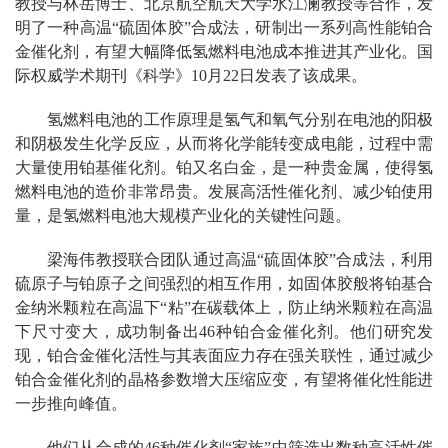
教授与林岳博士、北京航空航天大学水江澜教授等合作，发
明了一种高温“硫固体胶”合成法，研制出一系列高性能铂合
金催化剂，有望大幅降低氢燃料电池成本推进其产业化。国
际权威学术期刊《科学》10月22日发表了该成果。
氢燃料电池的工作原理是氢气和氧气分别在电池的阳极
和阴极发生化学反应，从而将化学能转变成电能，过程中需
大量使用铂基催化剂。铂又名白金，是一种贵金属，使得氢
燃料电池的造价非常昂贵。发展高活性催化剂、减少铂使用
量，是氢燃料电池大规模产业化的关键性问题。
梁海伟教授联合团队通过高温“硫固体胶”合成法，利用
硫原子与铂原子之间强烈的相互作用，如固体胶般将铂基合
金纳米颗粒在高温下“粘”在碳载体上，防止纳米颗粒在高温
下尺寸变大，成功制备出46种铂合金催化剂。他们研究发
现，铂合金催化活性与其表面应力存在强关联性，通过减少
铂合金催化剂的晶格参数增大压缩应变，有望将催化性能进
一步推向峰值。
他们从合成的46种催化剂“家族”中筛选出数种高活性催