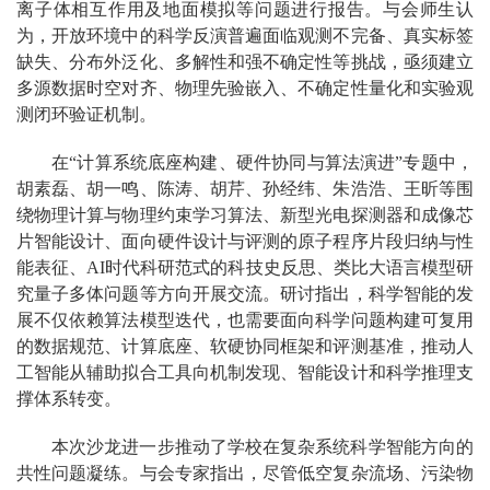
离子体相互作用及地面模拟等问题进行报告。与会师生认
为，开放环境中的科学反演普遍面临观测不完备、真实标签
缺失、分布外泛化、多解性和强不确定性等挑战，亟须建立
多源数据时空对齐、物理先验嵌入、不确定性量化和实验观
测闭环验证机制。
在“计算系统底座构建、硬件协同与算法演进”专题中，
胡素磊、胡一鸣、陈涛、胡芹、孙经纬、朱浩浩、王昕等围
绕物理计算与物理约束学习算法、新型光电探测器和成像芯
片智能设计、面向硬件设计与评测的原子程序片段归纳与性
能表征、AI时代科研范式的科技史反思、类比大语言模型研
究量子多体问题等方向开展交流。研讨指出，科学智能的发
展不仅依赖算法模型迭代，也需要面向科学问题构建可复用
的数据规范、计算底座、软硬协同框架和评测基准，推动人
工智能从辅助拟合工具向机制发现、智能设计和科学推理支
撑体系转变。
本次沙龙进一步推动了学校在复杂系统科学智能方向的
共性问题凝练。与会专家指出，尽管低空复杂流场、污染物