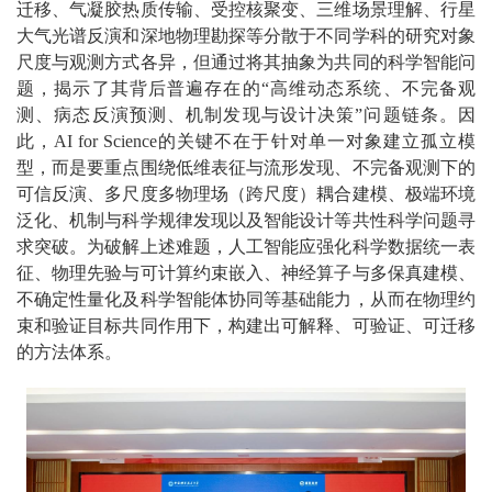
迁移、气凝胶热质传输、受控核聚变、三维场景理解、行星
大气光谱反演和深地物理勘探等分散于不同学科的研究对象
尺度与观测方式各异，但通过将其抽象为共同的科学智能问
题，揭示了其背后普遍存在的“高维动态系统、不完备观
测、病态反演预测、机制发现与设计决策”问题链条。因
此，AI for Science的关键不在于针对单一对象建立孤立模
型，而是要重点围绕低维表征与流形发现、不完备观测下的
可信反演、多尺度多物理场（跨尺度）耦合建模、极端环境
泛化、机制与科学规律发现以及智能设计等共性科学问题寻
求突破。为破解上述难题，人工智能应强化科学数据统一表
征、物理先验与可计算约束嵌入、神经算子与多保真建模、
不确定性量化及科学智能体协同等基础能力，从而在物理约
束和验证目标共同作用下，构建出可解释、可验证、可迁移
的方法体系。