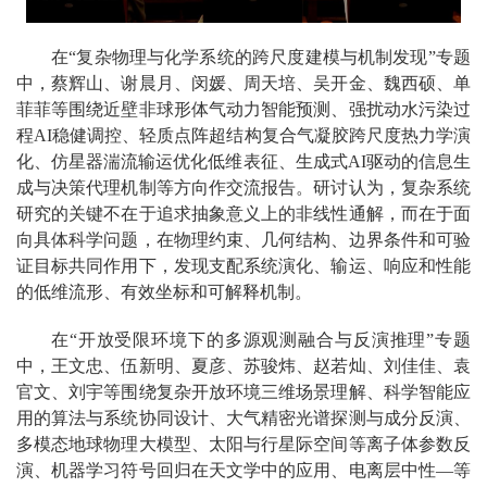
在“复杂物理与化学系统的跨尺度建模与机制发现”专题
中，蔡辉山、谢晨月、闵媛、周天培、吴开金、魏西硕、单
菲菲等围绕近壁非球形体气动力智能预测、强扰动水污染过
程AI稳健调控、轻质点阵超结构复合气凝胶跨尺度热力学演
化、仿星器湍流输运优化低维表征、生成式AI驱动的信息生
成与决策代理机制等方向作交流报告。研讨认为，复杂系统
研究的关键不在于追求抽象意义上的非线性通解，而在于面
向具体科学问题，在物理约束、几何结构、边界条件和可验
证目标共同作用下，发现支配系统演化、输运、响应和性能
的低维流形、有效坐标和可解释机制。
在“开放受限环境下的多源观测融合与反演推理”专题
中，王文忠、伍新明、夏彦、苏骏炜、赵若灿、刘佳佳、袁
官文、刘宇等围绕复杂开放环境三维场景理解、科学智能应
用的算法与系统协同设计、大气精密光谱探测与成分反演、
多模态地球物理大模型、太阳与行星际空间等离子体参数反
演、机器学习符号回归在天文学中的应用、电离层中性—等