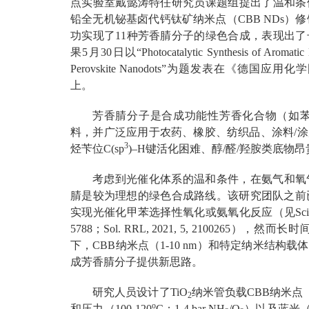
点实验室戴懿涛特任研究员课题组提出了温和条
铅全无机铋基卤代钙钛矿纳米点（CBB NDs）修饰
功实现了11种芳香腈分子的绿色合成，表现出
果5月30日以“Photocatalytic Synthesis of Aromatic N
Perovskite Nanodots”为题发表在《德国应用化学国际版》
上。
芳香腈分子是合成功能性芳香化合物（如
料，并广泛应用于农药、橡胶、纺织品、涂料/
3
烃苄位C(sp
)–H键活化困难、醇/醛/羟胺类底物
考虑到光催化体系的温和条件，在氨气和氧
腈是较为理想的绿色合成路线。该研究团队之前
实现光催化甲苯选择性氧化或氨氧化反应（见Sci. Adv., 2026, 
5788；Sol. RRL, 2021, 5, 21002
下，CBB纳米点（1-10 nm）和特定纳米结
成芳香腈分子提供新思路。
研究人员设计了TiO
纳米管负载CBB纳米点（<
2
o
和压力（100-120
C；1-4 bar NH
/O
）以及蓝光（波