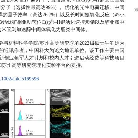
腈分子（选择性最高达99%）。优化的光生电荷迁移、中间
08
的量子效率（高达26.7%）以及长时间氨氧化反应（45小
3
钙钛矿相驱动苄位C(sp
)–H键活化速控步骤以及醛亚胺中
纳米管则加速醇中间体氧化为醛类中间体。
与材料科学学院/苏州高等研究院的2022级硕士生罗娟为
的通讯作者，中国科大为论文通讯单位。该工作主要由国
新创业领军人才计划和校内人才引进启动经费等科技项目
和苏州高等研究院理化实验平台的支持。
10.1002/anie.5169596