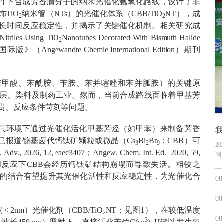
件下合成芳香腈分子的纳米光催化氨氧化路线，设计了非
TiO
纳米管（NTs）的光催化体系（CBB/TiO
NT），成
2
2
了长时间反应稳定性，并揭示了关键催化机制。相关研究成
itriles Using TiO
Nanotubes Decorated With Bismuth Halide
2
（Angewandte Chemie International Edition）期刊
苯甲酸、苯酰胺、苄胺、苯并噻唑和苯并胍胺）的关键原
涂层、染料及制药工业。然而，当前合成路线面临着甲基芳
昂贵、反应条件苛刻等问题。
气环境下通过光催化活化甲基芳烃（如甲苯）来制备芳香
已报道铋基卤代钙钛矿颗粒或微晶（Cs
Bi
Br
；CBB）可
3
2
9
2
12, eaec3407；Angew. Chem. Int. Ed., 2020, 59,
国
65），然而长时间反应下CBB会经历钙钛矿结构崩塌而导致失活。相较之
构载体的结合有望提升其光催化活性和反应稳定性，为光催化合
08
08
 2nm）光催化剂（CBB/TiO
NT；见图1），在较低温度
2
08
3
长450 nm）照射下，直接活化苄位C(sp
)–H键以发生氨