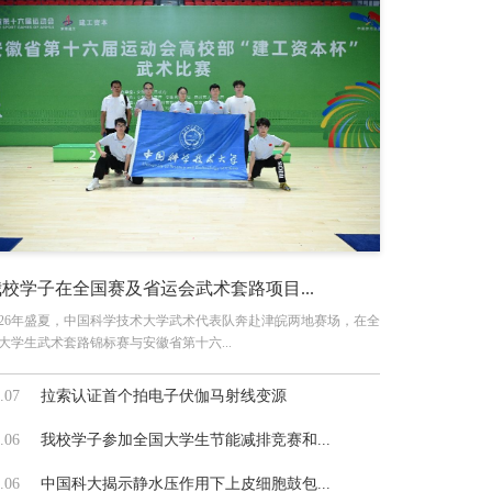
我校学子在全国赛及省运会武术套路项目...
026年盛夏，中国科学技术大学武术代表队奔赴津皖两地赛场，在全
大学生武术套路锦标赛与安徽省第十六...
.07
拉索认证首个拍电子伏伽马射线变源
.06
我校学子参加全国大学生节能减排竞赛和...
.06
中国科大揭示静水压作用下上皮细胞鼓包...