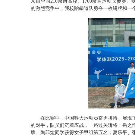
来自全国210余所高校、1700余名运动员参赛
的激烈竞争中，我校跆拳道队勇夺一枚铜牌和一
在比赛中，中国科大运动员奋勇拼搏，展现
的对手，队员们沉着应战，一路过关斩将：岳之
牌；陶菲煊同学获得女子甲组第五名；
夏乐平、