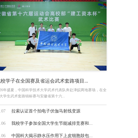
我校学子在全国赛及省运会武术套路项目...
026年盛夏，中国科学技术大学武术代表队奔赴津皖两地赛场，在全
大学生武术套路锦标赛与安徽省第十六...
.07
拉索认证首个拍电子伏伽马射线变源
.06
我校学子参加全国大学生节能减排竞赛和...
.06
中国科大揭示静水压作用下上皮细胞鼓包...