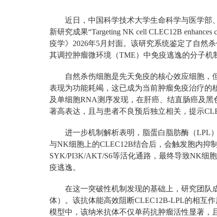
近日，中国科学技术大学生命科学与医学部
新研究成果“Targeting NK cell CLEC12B enha
疫学》2026年5月封面。该研究系统鉴定了自然杀
其调控肿瘤微环境（TME）中免疫逃逸的分子机
自然杀伤细胞是先天免疫的核心效应细胞，
表现为功能耗竭，这已成为当前肿瘤免疫治疗的
及单细胞RNA测序发现，在肝癌、结直肠癌及黑色
著高表达，且与患者不良预后独立相关，提示CLE
进一步机制解析表明，脂蛋白脂肪酶（LPL）
与NK细胞上的CLEC12B结合后，会触发胞内抑
SYK/PI3K/AKT/S6等活化通路，最终导致
疫逃逸。
在这一突破性机制发现的基础上，研究团队成功
体）。该抗体能高效阻断CLEC12B-LPL的相
模型中，该纳米抗体不仅单药抗肿瘤活性显著，且