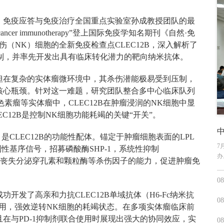
、免疫应答与免疫治疗全国重点实验室孙成教授团队的最
nces cancer immunotherapy”登上国际免疫学知名期刊《自然·免
伤（NK）细胞的全新免疫检查点CLEC12B，深入解析了
制，并率先开发出具有临床转化潜力的靶向纳米抗体。
但在复杂的实体瘤微环境中，其杀伤潜能极易受到压制，
核心瓶颈。针对这一难题，研究团队整合多中心临床队列
素瘤等实体瘤中，CLEC12B在肿瘤浸润的NK细胞中显
C12B是控制NK细胞功能耗竭的关键“开关”。
中
是CLEC12B的功能性配体。锚定于肿瘤细胞表面的LPL
7
制性基序信号，招募磷酸酶SHP-1，系统性抑制
办
NK细胞丧失分泌穿孔素和颗粒酶等杀伤因子的能力，促进肿瘤免
08
开发了高亲和力抗CLEC12B单域抗体（H6-Fc纳米抗
08
互作用，强效逆转NK细胞的耗竭状态。在多项实体瘤临床前
在与PD-1抑制剂联合使用时展现出强大的协同效应，实
08