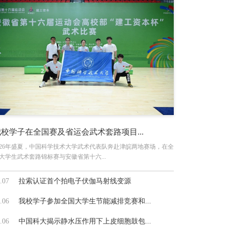
我校学子在全国赛及省运会武术套路项目...
026年盛夏，中国科学技术大学武术代表队奔赴津皖两地赛场，在全
大学生武术套路锦标赛与安徽省第十六...
.07
拉索认证首个拍电子伏伽马射线变源
.06
我校学子参加全国大学生节能减排竞赛和...
.06
中国科大揭示静水压作用下上皮细胞鼓包...