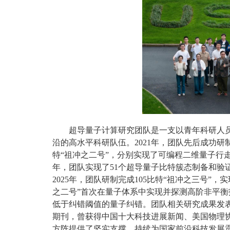
超导量子计算研究团队是一支以青年科研人员
沿的高水平科研队伍。2021年，团队先后成功研制
特“祖冲之二号”，分别实现了可编程二维量子行走，
年，团队实现了51个超导量子比特簇态制备和验
2025年，团队研制完成105比特“祖冲之三号”
之二号”首次在量子体系中实现并探测高阶非平衡拓
低于纠错阈值的量子纠错。团队相关研究成果发
期刊，曾获得中国十大科技进展新闻、美国物理
方阵提供了坚实支撑，持续为国家前沿科技发展