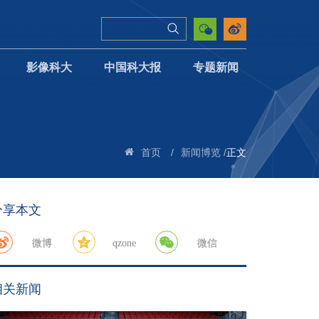
影像科大
中国科大报
专题新闻
/
/
正文
首页
新闻博览
分享本文
微博
qzone
微信
相关新闻