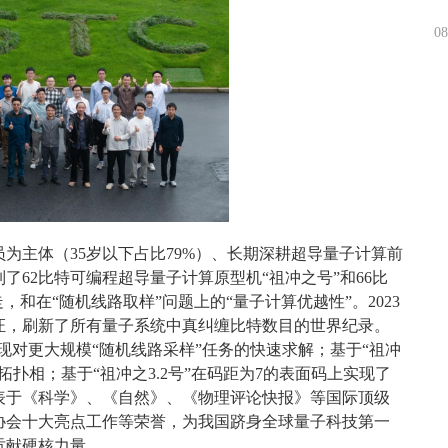
08
为主体（35岁以下占比79%）、长期深耕超导量子计算前
了62比特可编程超导量子计算原型机“祖冲之号”和66比
和在“随机线路取样”问题上的“量子计算优越性”。2023
证，刷新了所有量子系统中真纠缠比特数目的世界纪录。
，实现对更大规模“随机线路采样”任务的快速求解；基于“祖冲
扑相；基于“祖冲之3.2号”在码距为7的表面码上实现了
表于《科学》、《自然》、《物理评论快报》等国际顶级
协会十大亮点工作等荣誉，为我国跻身全球量子科技第一
贡献硬核力量。