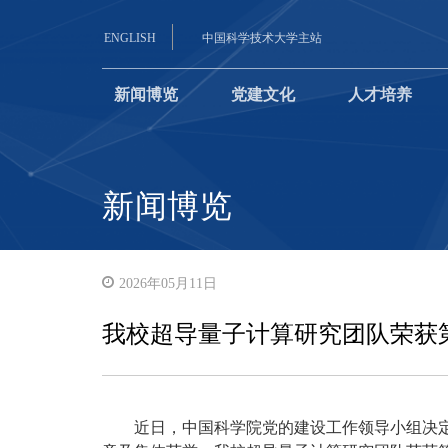
ENGLISH
中国科学技术大学主站
新闻博览
党建文化
人才培养
新闻博览
2026年05月11日
我校超导量子计算研究团队荣获
近日，中国科学院党的建设工作领导小组决定