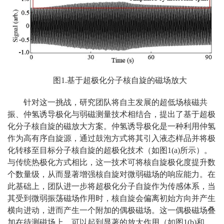
图1.基于超极化分子核自旋的磁场放大
针对这一挑战，研究团队将自主发展的超低场核磁共
振、仲氢诱导极化与弱磁测量技术相结合，提出了基于超极
化分子核自旋的磁放大方案。仲氢诱导极化是一种利用仲氢
作为高有序自旋源，通过鼓泡方式将其引入液态样品并将极
化转移至目标分子核自旋的超极化技术（如图1(a)所示）。
与传统热极化方式相比，这一技术可将核自旋极化度提升数
个数量级，从而显著增强核自旋对微弱磁场的响应能力。在
此基础上，团队进一步将超极化分子自旋作为传感体系，当
其受到微弱振荡磁场作用时，核自旋会偏离初始方向并产生
横向进动，进而产生一个附加的偶极磁场。这一偶极磁场叠
加在待测磁场上，可以起到显著的放大作用（如图1(b)和