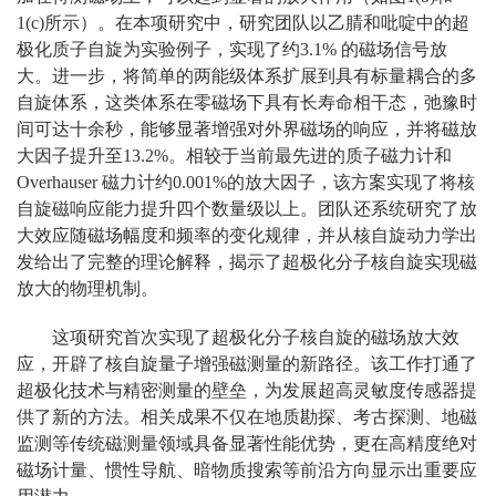
1(c)所示）。在本项研究中，研究团队以乙腈和吡啶中的超
极化质子自旋为实验例子，实现了约3.1% 的磁场信号放
大。进一步，将简单的两能级体系扩展到具有标量耦合的多
自旋体系，这类体系在零磁场下具有长寿命相干态，弛豫时
间可达十余秒，能够显著增强对外界磁场的响应，并将磁放
大因子提升至13.2%。相较于当前最先进的质子磁力计和
Overhauser 磁力计约0.001%的放大因子，该方案实现了将核
自旋磁响应能力提升四个数量级以上。团队还系统研究了放
大效应随磁场幅度和频率的变化规律，并从核自旋动力学出
发给出了完整的理论解释，揭示了超极化分子核自旋实现磁
放大的物理机制。
这项研究首次实现了超极化分子核自旋的磁场放大效
应，开辟了核自旋量子增强磁测量的新路径。该工作打通了
超极化技术与精密测量的壁垒，为发展超高灵敏度传感器提
供了新的方法。相关成果不仅在地质勘探、考古探测、地磁
监测等传统磁测量领域具备显著性能优势，更在高精度绝对
磁场计量、惯性导航、暗物质搜索等前沿方向显示出重要应