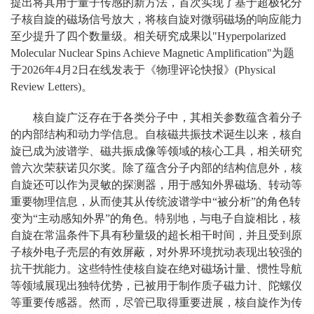
提出将其用于量子传感的新方法，首次实现了基于超极化分
子核自旋的磁场信号放大，将核自旋对微弱磁场的响应能力
至少提升了四个数量级。相关研究成果以"Hyperpolarized
Molecular Nuclear Spins Achieve Magnetic Amplification"为题
于2026年4月2日在线发表于《物理评论快报》(Physical
Review Letters)。
核自旋广泛存在于各类分子中，其相关参数蕴含着分子
的内部结构和动力学信息。自核磁共振技术诞生以来，核自
旋已成为波谱学、磁共振成像等领域的核心工具，相关研究
曾六次荣获诺贝尔奖。除了蕴含分子内部的结构信息外，核
自旋还可以作为灵敏的探测器，用于感知外界磁场、转动等
重要物理信息，从而使其从传统波谱学中“被分析”的角色转
变为“主动感知外界”的角色。特别地，与电子自旋相比，核
自旋在常温条件下具有秒量级的超长相干时间，并且受到原
子核外电子壳层的有效屏蔽，对外界环境扰动表现出较强的
抗干扰能力。这些特性使核自旋在绝对磁场计量、惯性导航
等领域展现出独特优势，已被用于制作质子磁力计、陀螺仪
等重要传感器。然而，尽管已取得重要进展，核自旋作为传