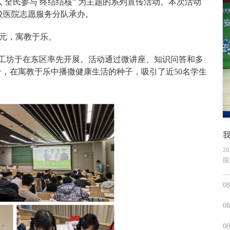
入 全民参与 终结结核” 为主题的系列宣传活动。本次活动
校医院志愿服务分队承办。
多元，寓教于乐。
题手工坊于在东区率先开展。活动通过微讲座、知识问答和多
合，在寓教于乐中播撒健康生活的种子，吸引了近50名学生
2
国
08
08
08