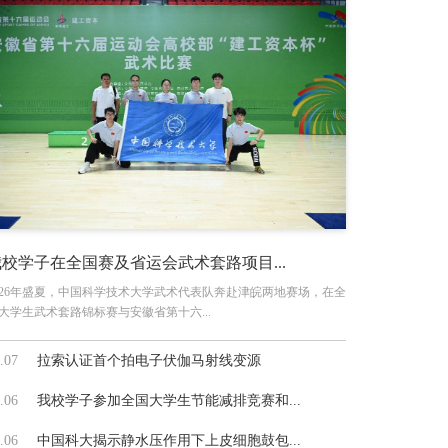
我校学子在全国赛及省运会武术套路项目...
026年盛夏，中国科学技术大学武术代表队奔赴津皖两地赛场，在全
大学生武术套路锦标赛与安徽省第十六...
.07
拉索认证首个拍电子伏伽马射线变源
.06
我校学子参加全国大学生节能减排竞赛和...
.06
中国科大揭示静水压作用下上皮细胞鼓包...