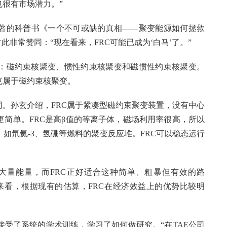
也很有市场潜力。”
著的科普书《一个不可或缺的真相——聚变能源如何拯救
此非常赞同：“现在看来，FRC可能已成为‘白马’了。”
：磁约束核聚变、惯性约束核聚变和磁惯性约束核聚变。
克属于磁约束核聚变。
同。孙玄介绍，FRC属于紧凑型磁约束聚变装置，没有中心
简单。FRC是高β值的等离子体，磁场利用率很高，所以
如氘氦-3、氢硼等燃料的聚变反应堆。FRC可以稳态运行
。
入大量能量，而FRC正好适合这种简单、粗暴但有效的路
来看，根据现有的估算，FRC在经济效益上的优势比较明
受了系统的学术训练，学习了如何做研究。“在TAE公司