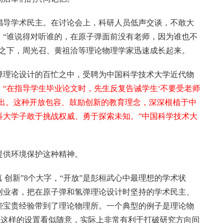
倡导学术民主。在讨论会上，科研人员低声交谈，不敢大
，“谁说得对听谁的，在原子弹面前没有老师，因为谁也不
励之下，周光召、黄祖洽等理论物理学家迅速成长起来。
氢弹理论设计的百忙之中，受聘为中国科学技术大学近代物
。
“在指导学生毕业论文时，先生反复告诫学生‘不要受老师
提出。这种开放包容、鼓励创新的教育理念，深深根植于中
科大学子敢于挑战权威、勇于探索未知。”中国科学技术大
提供环境保护这种精神。
真 创新”8个大字，“开放”是彭桓武心中最理想的学术状
创业者，把在原子弹和氢弹理论设计时坚持的学术民主、
些宝贵经验带到了理论物理所。一个典型的例子是理论物
“这样的设置看似随意，实际上非常有利于打破研究方向间