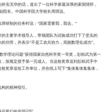
这句朴实无华的话，道出了一位科学家最深厚的家国情怀，
院副院长、中国科学院大学校长周琪说。
弹研制的任务时说：“国家需要我，我去。”
计的主要学术领导人，带领团队为试验成功打下了坚实的
的功劳，并表示“不是工农兵协力，焉能数理化成功”。
力学数学理论问题”获得国家自然科学奖一等奖，彭桓武为第一
枚，按规定授予第一完成人。当这枚奖章送到彭桓武手中
这枚奖章送给工作单位，并在纸上写下“集体集体集集体，
机构的精神指引。
场后辈们的共同记忆。