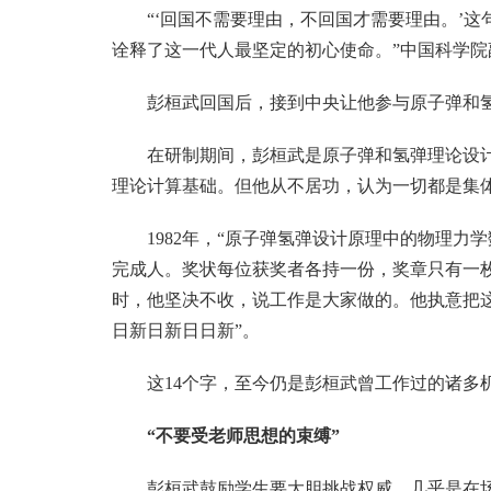
“‘回国不需要理由，不回国才需要理由。’
诠释了这一代人最坚定的初心使命。”中国科学
彭桓武回国后，接到中央让他参与原子弹和氢
在研制期间，彭桓武是原子弹和氢弹理论设
理论计算基础。但他从不居功，认为一切都是集体
1982年，“原子弹氢弹设计原理中的物理
完成人。奖状每位获奖者各持一份，奖章只有一
时，他坚决不收，说工作是大家做的。他执意把
日新日新日日新”。
这14个字，至今仍是彭桓武曾工作过的诸多
“不要受老师思想的束缚”
彭桓武鼓励学生要大胆挑战权威，几乎是在