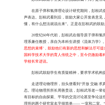
在原子弹和氢弹理论设计研究期间，彭桓武
声表达。彭桓武看到后，鼓励大家公开发表意见
懂，有什么想法就说出来”。正是在彭桓武的鼓
20世纪60年代初，彭桓武在领导原子弹和
理系兼任教授，亲自为本科生讲授《流体力学》
思想的束缚’，鼓励他们有新的思想和解法尽可
国科学技术大学的育人传统之中，至今仍激励着
学校长常进说。
彭桓武鼓励学生有质疑精神，要求学术机构
走进理论物理所，抬头便看到“开放 交融 求
态。理论物理所所长周善贵说，彭桓武等老一辈
有目标的自由探索、平等的交流讨论甚至争论这
理所的两个研究室名字很简单—— 一室和二室。