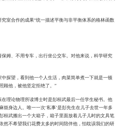
研究室合作的成果“统一描述平衡与非平衡体系的格林函数
请保姆、不用专车，出行坐公交车。对他来说，科学研究
家中探望，看到他一个人生活，肉菜简单煮一下就是一顿
照顾他，被他坚定拒绝了。”
振在理论物理所读博士时是彭桓武最后一任学生秘书。他
麻烦身边人。唯一一次‘私事’是彭先生在儿子去世一年多
帮彭桓武搬出一个大箱子，箱子里面放着儿子儿时的文具笔
，依然不希望我们花费太多的时间陪伴他，怕耽误我们的研