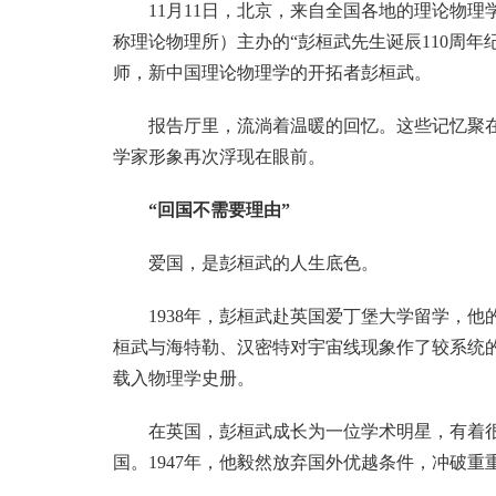
11月11日，北京，来自全国各地的理论物
称理论物理所）主办的“彭桓武先生诞辰110周
师，新中国理论物理学的开拓者彭桓武。
报告厅里，流淌着温暖的回忆。这些记忆聚
学家形象再次浮现在眼前。
“回国不需要理由”
爱国，是彭桓武的人生底色。
1938年，彭桓武赴英国爱丁堡大学留学，他
桓武与海特勒、汉密特对宇宙线现象作了较系统的
载入物理学史册。
在英国，彭桓武成长为一位学术明星，有着
国。1947年，他毅然放弃国外优越条件，冲破重