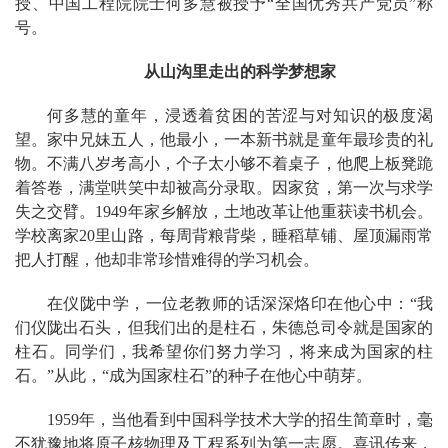
授、中国工程院院士何多慧被授予“全国优秀共产党员”称
号。
从山沟里走出的科学梦想家
何多慧的童年，浸透着贫困的苦涩与对知识的极度渴
望。家中兄妹五人，他最小，一本新书就是童年最珍贵的礼
物。不满八岁考高小，个子太小够不着桌子，他爬上板凳跪
着答卷，满堂哄笑中却被高分录取。因家贫，第一次与求学
失之交臂。1949年家乡解放，土地改革让他重获读书机会。
学校离家20里山路，每周背粮背柴，睡稻草铺、屋顶漏雨常
把人打醒，他却非常珍惜难得的学习机会。
在仪陇中学，一位老教师的话深深烙印在他心中：“我
们仪陇出石头，但我们出的是柱石，朱德总司令就是国家的
柱石。同学们，我希望你们努力学习，将来成为国家的柱
石。”从此，“成为国家柱石”的种子在他心中萌芽。
1959年，当他看到中国科学技术大学的招生简章时，毫
不犹豫地将原子核物理及工程系列为第一志愿。喜讯传来，