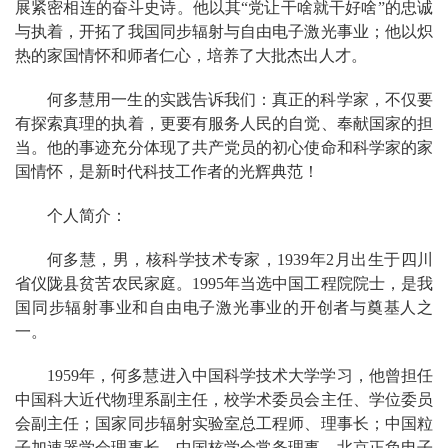
展紧密相连的奋斗史诗。他以其“党让干啥就干好啥”的忠诚
与执着，开拓了我国同步辐射与自由电子激光事业；他以炽
热的家国情怀和师者仁心，培养了大批杰出人才。
何多慧用一生的实践告诉我们：真正的科学家，不仅要
有探索真理的执着，更要有服务人民的自觉、奉献国家的担
当。他的事迹充分体现了共产党员的初心使命和科学家的家
国情怀，是新时代科技工作者的光辉典范！
个人简介：
何多慧，男，核科学技术专家，1939年2月出生于四川
省仪陇县贫苦农民家庭。1995年当选中国工程院院士，是我
国同步辐射事业和自由电子激光事业的开创者与奠基人之
一。
1959年，何多慧进入中国科学技术大学学习，他曾担任
中国科大近代物理系副主任，校学术委员会主任、学位委员
会副主任；国家同步辐射实验室总工程师、理事长；中国粒
子加速器学会理事长，中国核学会常务理事，北京正负电子