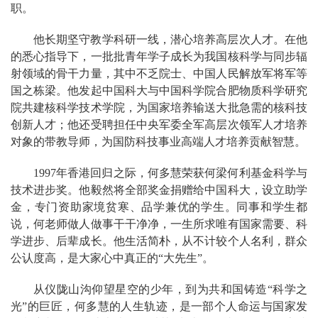
职。
他长期坚守教学科研一线，潜心培养高层次人才。在他
的悉心指导下，一批批青年学子成长为我国核科学与同步辐
射领域的骨干力量，其中不乏院士、中国人民解放军将军等
国之栋梁。他发起中国科大与中国科学院合肥物质科学研究
院共建核科学技术学院，为国家培养输送大批急需的核科技
创新人才；他还受聘担任中央军委全军高层次领军人才培养
对象的带教导师，为国防科技事业高端人才培养贡献智慧。
1997年香港回归之际，何多慧荣获何梁何利基金科学与
技术进步奖。他毅然将全部奖金捐赠给中国科大，设立助学
金，专门资助家境贫寒、品学兼优的学生。同事和学生都
说，何老师做人做事干干净净，一生所求唯有国家需要、科
学进步、后辈成长。他生活简朴，从不计较个人名利，群众
公认度高，是大家心中真正的“大先生”。
从仪陇山沟仰望星空的少年，到为共和国铸造“科学之
光”的巨匠，何多慧的人生轨迹，是一部个人命运与国家发