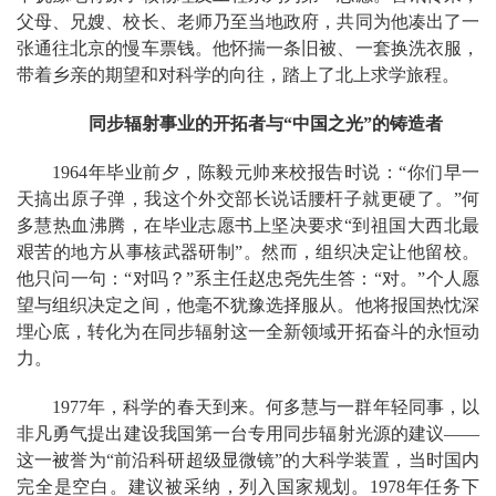
父母、兄嫂、校长、老师乃至当地政府，共同为他凑出了一
张通往北京的慢车票钱。他怀揣一条旧被、一套换洗衣服，
带着乡亲的期望和对科学的向往，踏上了北上求学旅程。
同步辐射
事业的开拓者与“中国之光”的铸造者
1964年毕业前夕，陈毅元帅来校报告时说：“你们早一
天搞出原子弹，我这个外交部长说话腰杆子就更硬了。”何
多慧热血沸腾，在毕业志愿书上坚决要求“到祖国大西北最
艰苦的地方从事核武器研制”。然而，组织决定让他留校。
他只问一句：“对吗？”系主任赵忠尧先生答：“对。”个人愿
望与组织决定之间，他毫不犹豫选择服从。他将报国热忱深
埋心底，转化为在同步辐射这一全新领域开拓奋斗的永恒动
力。
1977年，科学的春天到来。何多慧与一群年轻同事，以
非凡勇气提出建设我国第一台专用同步辐射光源的建议——
这一被誉为“前沿科研超级显微镜”的大科学装置，当时国内
完全是空白。建议被采纳，列入国家规划。1978年任务下